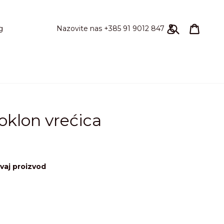
Pretraži
Košari
Košari
Prijavi se
Nazovite nas +385 91 9012 847
g
klon vrećica
vaj proizvod