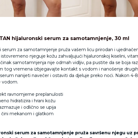
TAN hijaluronski serum za samotamnjenje, 30 ml
ki serum za samotamnjenje pruža vašem licu prirodan i ujednačen
 istovremeno njeguje kožu zahvaljujući hijaluronskoj kiselini, vita
Učinak samotamnjenja nije odmah vidljiv, pa pustite da se boja raz
kom tog vremena izbjegavajte kontakt s vodom i nanošenje drugih
 serum nanijeti navečer i ostaviti da djeluje preko noći. Nakon 4-8 
ce vodom.
fekt ravnomjerne preplanulosti
eno hidratizira i hrani kožu
razmazuje i odlično se upija
ca čini mekanom i glatkom
uronski serum za samotamnjenje pruža savršenu njegu uz pr