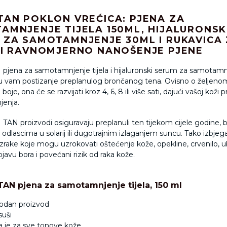
TAN POKLON VREĆICA: PJENA ZA
AMNJENJE TIJELA 150ML, HIJALURONSK
 ZA SAMOTAMNJENJE 30ML I RUKAVICA
 I RAVNOMJERNO NANOŠENJE PJENE
jena za samotamnjenje tijela i hijaluronski serum za samotamnj
vam postizanje preplanulog brončanog tena. Ovisno o željeno
boje, ona će se razvijati kroz 4, 6, 8 ili više sati, dajući vašoj koži 
jenja.
TAN proizvodi osiguravaju preplanuli ten tijekom cijele godine, 
odlascima u solarij ili dugotrajnim izlaganjem suncu. Tako izbjeg
zrake koje mogu uzrokovati oštećenje kože, opekline, crvenilo, 
ojavu bora i povećani rizik od raka kože.
TAN pjena za samotamnjenje tijela, 150 ml
odan proizvod
suši
 je za sve tonove kože