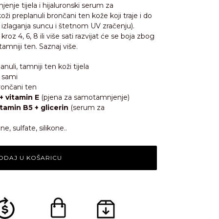
je tijela i hijaluronski serum za
i preplanuli brončani ten kože koji traje i do
li izlaganja suncu i štetnom UV zračenju).
kroz 4, 6, 8 ili više sati razvijat će se boja zbog
amniji ten. Saznaj više.
uli, tamniji ten koži tijela
e sami
ončani ten
 + vitamin E
(pjena za samotamnjenje)
itamin B5 + glicerin
(serum za
, sulfate, silikone..
ODAJ U KOŠARICU