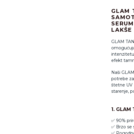
GLAM 
SAMOT
SERUM
LAKŠE
GLAM TAN p
omogućuju 
intenzitetu 
efekt tamn
Naši GLAM 
potrebe za 
štetne UV 
starenje, p
1. GLAM 
✅ 90% prir
✅ Brzo se 
✅ Pogodna