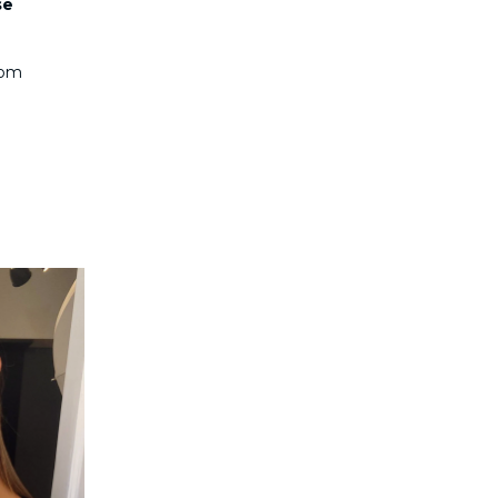
se
rom