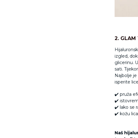
2. GLAM 
Hijalurons
izgled, dok
glicerinu. 
sati. Tije
Najbolje je
isperite li
✔️ pruža e
✔️ istovrem
✔️ lako se 
✔️ kožu li
Naš hijal