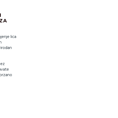
I
 ZA
enje lica
m
prirodan
bez
avate
ubrzano