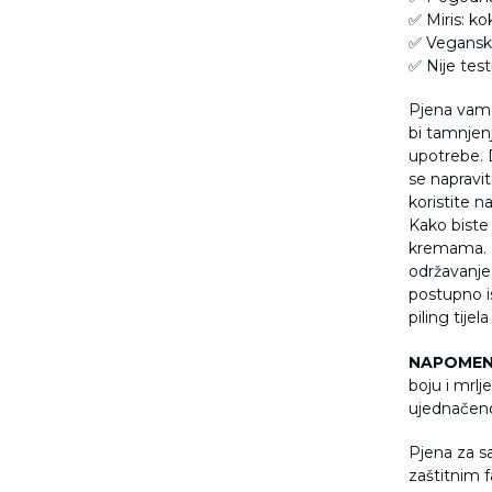
✅ Miris: ko
✅ Veganski
✅ Nije test
Pjena vam 
bi tamnjenj
upotrebe. 
se napravit
koristite 
Kako biste 
kremama. P
održavanje
postupno i
piling tije
NAPOMEN
boju i mrlj
ujednačeno 
Pjena
za 
zaštitnim 