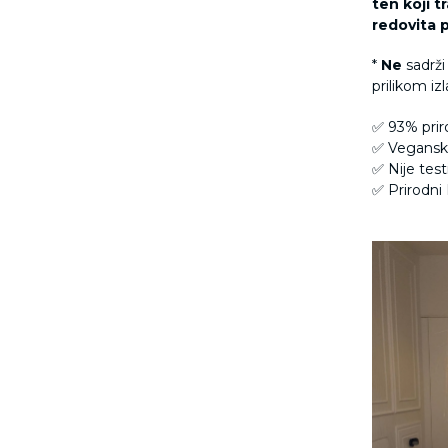
ten koji t
redovita 
*
Ne
sadrži
prilikom iz
✅ 93% prir
✅ Veganski
✅ Nije test
✅ Prirodn