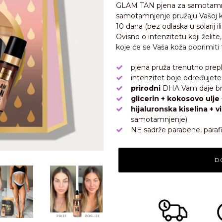
GLAM TAN pjena za samotamnjen
samotamnjenje pružaju Vašoj kož
10 dana (bez odlaska u solarij i
Ovisno o intenzitetu koji želite, 
koje će se Vaša koža poprimiti t
pjena pruža trenutno preplan
intenzitet boje određujet
prirodni
DHA Vam daje br
glicerin + kokosovo ulje
hijaluronska kiselina + v
samotamnjenje)
NE sadrže parabene, parafine
D