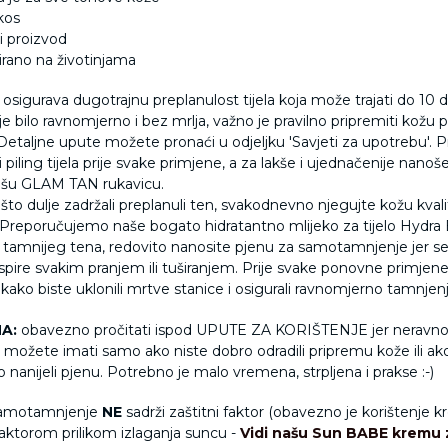
kos
 proizvod
irano na životinjama
osigurava dugotrajnu preplanulost tijela koja može trajati do 10 
e bilo ravnomjerno i bez mrlja, važno je pravilno pripremiti kožu p
Detaljne upute možete pronaći u odjeljku 'Savjeti za upotrebu'. 
i piling tijela prije svake primjene, a za lakše i ujednačenije nanoš
našu GLAM TAN rukavicu.
što dulje zadržali preplanuli ten, svakodnevno njegujte kožu kval
reporučujemo naše bogato hidratantno mlijeko za tijelo Hydra
 tamnijeg tena, redovito nanosite pjenu za samotamnjenje jer se
spire svakim pranjem ili tuširanjem. Prije svake ponovne primjene
la kako biste uklonili mrtve stanice i osigurali ravnomjerno tamnjenj
A:
obavezno pročitati ispod
UPUTE ZA KORIŠTENJE jer neravn
e možete imati samo ako niste dobro odradili pripremu kože ili ak
nanijeli pjenu. Potrebno je malo vremena, strpljena i prakse :-)
samotamnjenje
NE
sadrži zaštitni faktor (obavezno je korištenje 
faktorom prilikom izlaganja suncu -
Vidi našu
Sun BABE kremu z