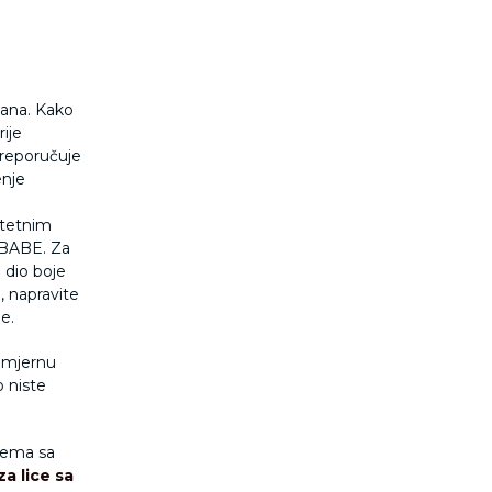
dana. Kako
rije
Preporučuje
enje
itetnim
 BABE. Za
 dio boje
, napravite
e.
omjernu
o niste
krema sa
a lice sa