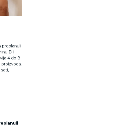
 preplanuli
minu B i
vija 4 do 8
 proizvoda.
sati,
eplanuli