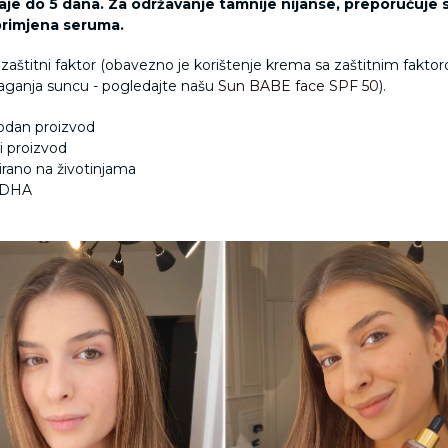
raje do 5 dana. Za održavanje tamnije nijanse, preporučuje 
primjena seruma.
 zaštitni faktor (obavezno je korištenje krema sa zaštitnim fakto
laganja suncu - pogledajte našu
Sun BABE face SPF 50
).
odan proizvod
 proizvod
irano na životinjama
i DHA