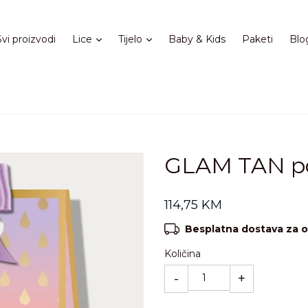
Proširi
Proširi
Svi proizvodi
Lice
Tijelo
Baby & Kids
Paketi
Blo
GLAM TAN po
Standardna
114,75 KM
cijena
Besplatna dostava za o
Količina
-
+