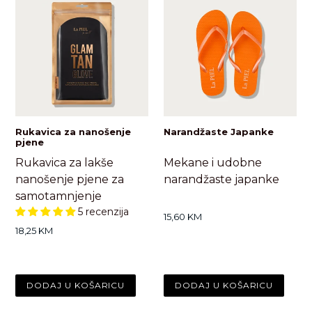
Rukavica za nanošenje
Narandžaste Japanke
pjene
Rukavica za lakše
Mekane i udobne
nanošenje pjene za
narandžaste japanke
samotamnjenje
5 recenzija
Standardna
15,60 KM
cijena
Standardna
18,25 KM
cijena