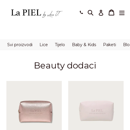
Preskoči
na
Pretraži
Košaric
Košaric
pro
Prijavi se
sadržaj.
Svi proizvodi
Lice
Tijelo
Baby & Kids
Paketi
Bl
Beauty dodaci