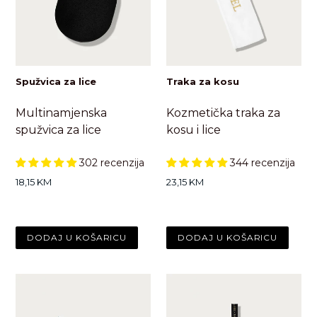
Spužvica za lice
Traka za kosu
Multinamjenska
Kozmetička traka za
spužvica za lice
kosu i lice
302 recenzija
344 recenzija
Standardna
Standardna
18,15 KM
23,15 KM
cijena
cijena