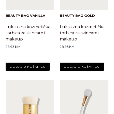
BEAUTY BAG VANILLA
BEAUTY BAG GOLD
Luksuzna kozmetička
Luksuzna kozmetička
torbica za skincare i
torbica za skincare i
makeup
makeup
Standardna
Standardna
28,95 KM
28,95 KM
cijena
cijena