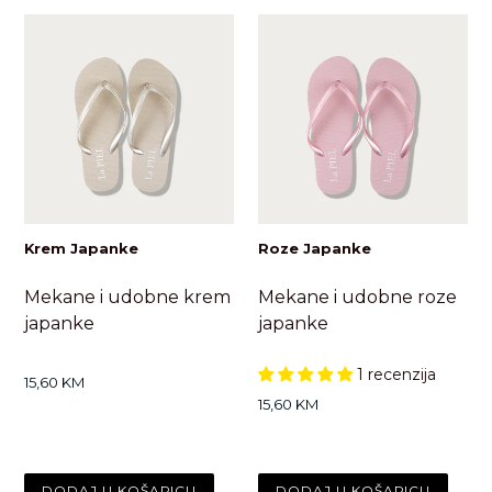
Krem Japanke
Roze Japanke
Mekane i udobne krem
Mekane i udobne roze
japanke
japanke
1 recenzija
Standardna
15,60 KM
cijena
Standardna
15,60 KM
cijena