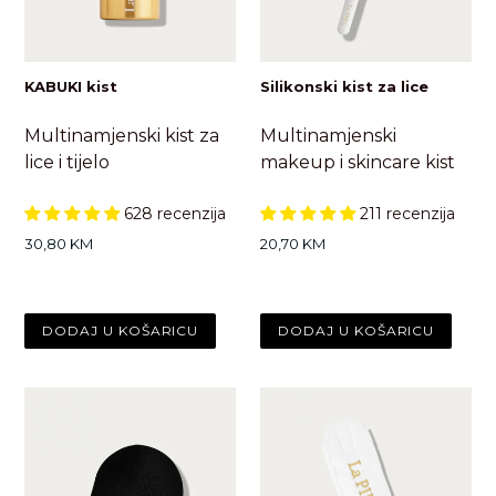
KABUKI kist
Silikonski kist za lice
Multinamjenski kist za
Multinamjenski
lice i tijelo
makeup i skincare kist
628 recenzija
211 recenzija
Standardna
Standardna
30,80 KM
20,70 KM
cijena
cijena