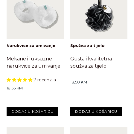
Narukvice za umivanje
Spužva za tijelo
Mekane i luksuzne
Gusta i kvalitetna
narukvice za umivanje
spužva za tijelo
7 recenzija
Standardna
18,50 KM
cijena
Standardna
18,55 KM
cijena