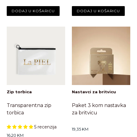
Zip torbica
Nastavci za britvicu
Transparentna zip
Paket 3 kom nastavka
torbica
za britvicu
5 recenzija
Standardna
19,35 KM
cijena
Standardna
16,20 KM