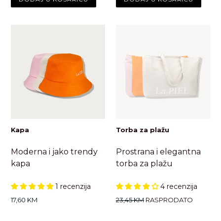
Kapa
Torba za plažu
Moderna i jako trendy
Prostrana i elegantna
kapa
torba za plažu
1 recenzija
4 recenzija
Standardna
Standardna
17,60 KM
23,45 KM
RASPRODATO
cijena
cijena