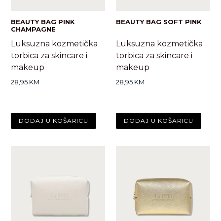
BEAUTY BAG PINK
BEAUTY BAG SOFT PINK
CHAMPAGNE
Luksuzna kozmetička
Luksuzna kozmetička
torbica za skincare i
torbica za skincare i
makeup
makeup
Standardna
Standardna
28,95 KM
28,95 KM
cijena
cijena