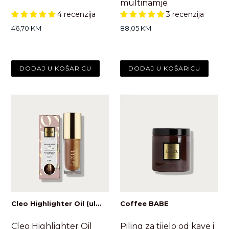
multinamje
4 recenzija
3 recenzija
Standardna
Standardna
46,70 KM
88,05 KM
cijena
cijena
Cleo Highlighter Oil (ul...
Coffee BABE
Cleo Highlighter Oil
Piling za tijelo od kave i