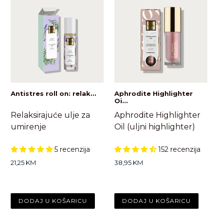
Antistres roll on: relak...
Aphrodite Highlighter
Oi...
Relaksirajuće ulje za
Aphrodite Highlighter
umirenje
Oil (uljni highlighter)
5 recenzija
152 recenzija
Standardna
Standardna
21,25 KM
38,95 KM
cijena
cijena