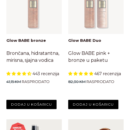
Glow BABE bronze
Glow BABE Duo
Brončana, hidratantna,
Glow BABE pink +
mirisna, sjajna vodica
bronze u paketu
443 recenzija
467 recenzija
Standardna
Standardna
41,15 KM
RASPRODATO
82,30 KM
RASPRODATO
cijena
cijena