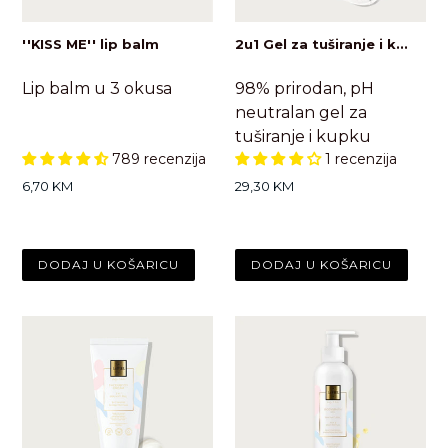
''KISS ME'' lip balm
2u1 Gel za tuširanje i k...
Lip balm u 3 okusa
98% prirodan, pH
neutralan gel za
tuširanje i kupku
789 recenzija
1 recenzija
Standardna
Standardna
6,70 KM
29,30 KM
cijena
cijena