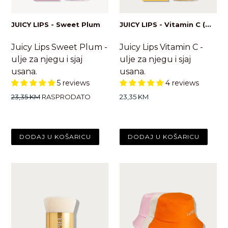
JUICY LIPS - Sweet Plum
JUICY LIPS - Vitamin C (...
Juicy Lips Sweet Plum -
Juicy Lips Vitamin C -
ulje za njegu i sjaj
ulje za njegu i sjaj
usana.
usana.
5 reviews
4 reviews
Standardna
Standardna
23,35 KM
RASPRODATO
23,35 KM
cijena
cijena