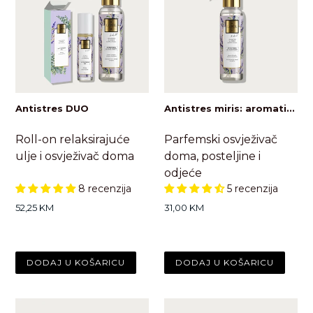
Antistres DUO
Antistres miris: aromati...
Roll-on relaksirajuće
Parfemski osvježivač
ulje i osvježivač doma
doma, posteljine i
odjeće
8 recenzija
5 recenzija
Standardna
Standardna
52,25 KM
31,00 KM
cijena
cijena