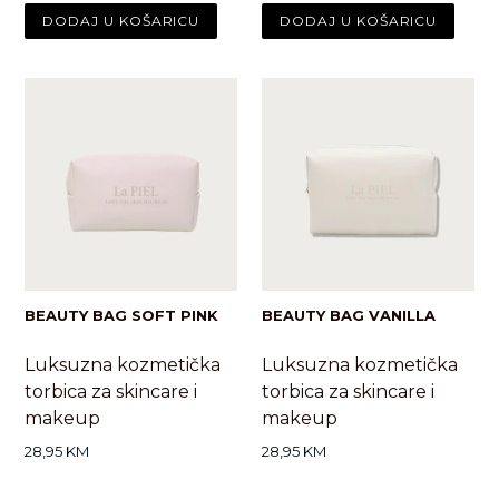
BEAUTY BAG SOFT PINK
BEAUTY BAG VANILLA
Luksuzna kozmetička
Luksuzna kozmetička
torbica za skincare i
torbica za skincare i
makeup
makeup
Standardna
Standardna
28,95 KM
28,95 KM
cijena
cijena