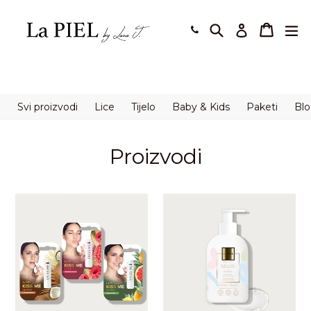
Preskoči
na
Pretraži
Košaric
Košaric
pro
Prijavi se
sadržaj.
Svi proizvodi
Lice
Tijelo
Baby & Kids
Paketi
Bl
Proizvodi