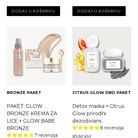
BRONZE PAKET
CITRUS GLOW DBD PAKET
PAKET: GLOW
Detox maska + Citrus
BRONZE KREMA ZA
Glow prirodni
LICE + GLOW BABE
dezodorans
8 recenzija
BRONZE
7 recenzija
Standardna
85,60 KM