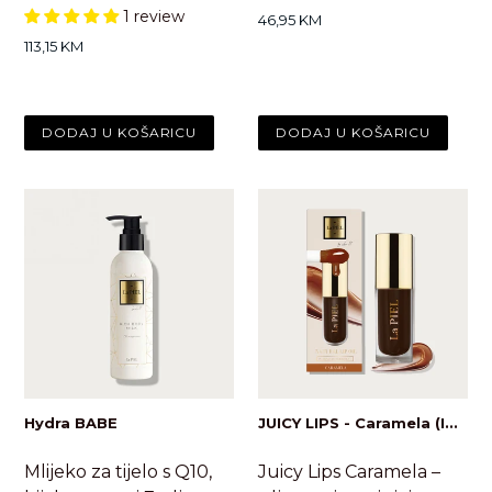
1 review
Standardna
46,95 KM
cijena
Standardna
113,15 KM
cijena
Hydra BABE
JUICY LIPS - Caramela (I...
Mlijeko za tijelo s Q10,
Juicy Lips Caramela –