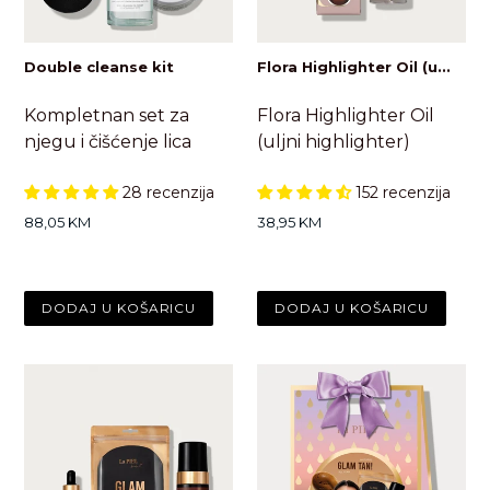
Double cleanse kit
Flora Highlighter Oil (u...
Kompletnan set za
Flora Highlighter Oil
njegu i čišćenje lica
(uljni highlighter)
28 recenzija
152 recenzija
Standardna
Standardna
88,05 KM
38,95 KM
cijena
cijena