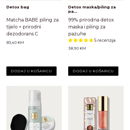
Detox bag
Detox maska/piling za
pa...
Matcha BABE piling za
99% prirodna detox
tijelo + prirodni
maska i piling za
dezodorans C
pazuhe
5 recenzija
Standardna
85,40 KM
cijena
Standardna
38,90 KM
cijena