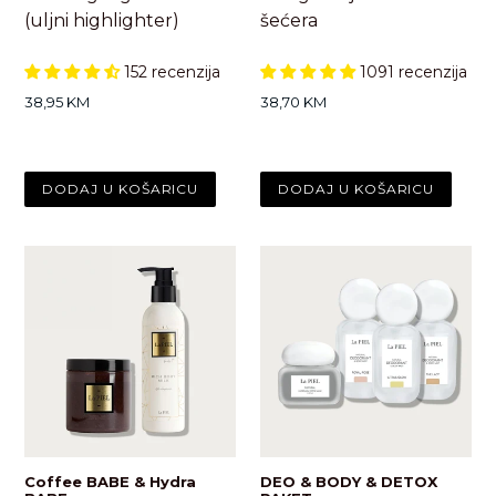
(uljni highlighter)
šećera
152 recenzija
1091 recenzija
Standardna
Standardna
38,95 KM
38,70 KM
cijena
cijena
Coffee BABE & Hydra
DEO & BODY & DETOX