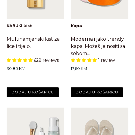
KABUKI kist
Kapa
Multinamjenski kist za
Moderna i jako trendy
lice i tijelo.
kapa. Možeš je nositi sa
sobom...
628 reviews
1 review
Standardna
Standardna
30,80 KM
17,60 KM
cijena
cijena