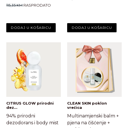
cijena
Standardna
115,35 KM
RASPRODATO
cijena
CITRUS GLOW prirodni
CLEAN SKIN poklon
dez...
vrećica
94% prirodni
Multinamjenski balm +
dezodorans i body mist
pjena na čišćenje +