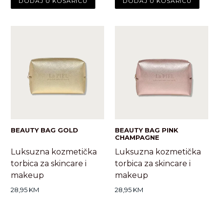
BEAUTY BAG GOLD
BEAUTY BAG PINK
CHAMPAGNE
Luksuzna kozmetička
Luksuzna kozmetička
torbica za skincare i
torbica za skincare i
makeup
makeup
Standardna
Standardna
28,95 KM
28,95 KM
cijena
cijena