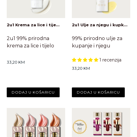
2u1 Krema za lice i tije...
2u1 Ulje za njegu i kupk...
2u1 99% prirodna
99% prirodno ulje za
krema za lice i tijelo
kupanje i njegu
1 recenzija
Standardna
33,20 KM
cijena
Standardna
33,20 KM
cijena