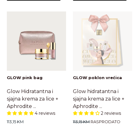
GLOW pink bag
GLOW poklon vrećica
Glow Hidratantna i
Glow hidratantna i
sjajna krema za lice +
sjajna krema za lice +
Aphrodite ...
Aphrodite ...
4 reviews
2 reviews
Standardna
Standardna
113,15 KM
113,15 KM
RASPRODATO
cijena
cijena