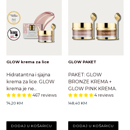
GLOW krema za lice
GLOW PAKET
Hidratantna i sjajna
PAKET: GLOW
krema za lice. GLOW
BRONZE KREMA +
krema je ne...
GLOW PINK KREMA.
467 reviews
4 reviews
Standardna
Standardna
74,20 KM
148,40 KM
cijena
cijena