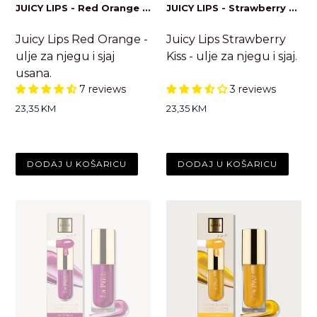
JUICY LIPS - Red Orange ...
JUICY LIPS - Strawberry ...
Juicy Lips Red Orange -
Juicy Lips Strawberry
ulje za njegu i sjaj
Kiss - ulje za njegu i sjaj.
usana.
7 reviews
3 reviews
Standardna
Standardna
23,35 KM
23,35 KM
cijena
cijena