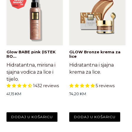
Glow BABE pink (ISTEK
GLOW Bronze krema za
RO...
lice
Hidratantna, mirisna i
Hidratantna i sjajna
sjajna vodica za lice i
krema za lice.
tijelo.
1432 reviews
5 reviews
Standardna
Standardna
41,15 KM
74,20 KM
cijena
cijena