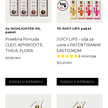
4x HIGHLIGHTER OIL
7X JUICY LIPS paket
paket
Posebna Ponuda:
JUICY LIPS - ulja za
CLEO, APHRODITE,
usne s PATENTIRANIM
THEIA, FLORA
SASTOJKOM
6 recenzija
Standardna
155,80 KM
cijena
Standardna
163,45 KM
cijena