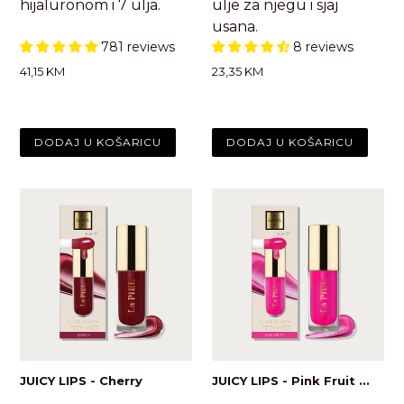
hijaluronom i 7 ulja.
ulje za njegu i sjaj
usana.
781 reviews
8 reviews
Standardna
Standardna
41,15 KM
23,35 KM
cijena
cijena
JUICY LIPS - Cherry
JUICY LIPS - Pink Fruit ...