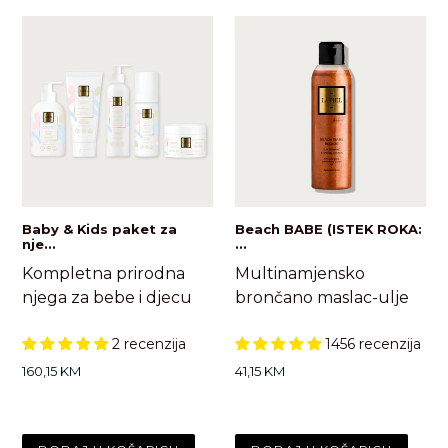
Baby & Kids paket za
Beach BABE (ISTEK ROKA:
nje...
...
Kompletna prirodna
Multinamjensko
njega za bebe i djecu
brončano maslac-ulje
2 recenzija
1456 recenzija
Standardna
Standardna
160,15 KM
41,15 KM
cijena
cijena