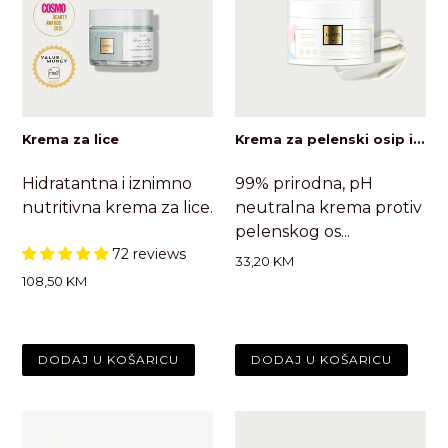
Krema za lice
Krema za pelenski osip i...
Hidratantna i iznimno
99% prirodna, pH
nutritivna krema za lice.
neutralna krema protiv
pelenskog os...
72 reviews
Standardna
33,20 KM
cijena
Standardna
108,50 KM
cijena