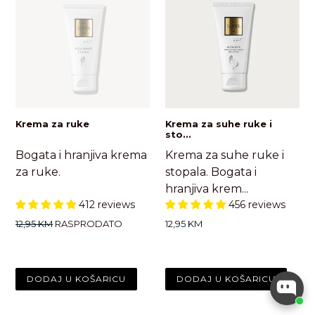
Krema za ruke
Krema za suhe ruke i
sto...
Bogata i hranjiva krema
Krema za suhe ruke i
za ruke.
stopala. Bogata i
hranjiva krem...
412 reviews
456 reviews
Standardna
Standardna
12,95 KM
RASPRODATO
12,95 KM
cijena
cijena