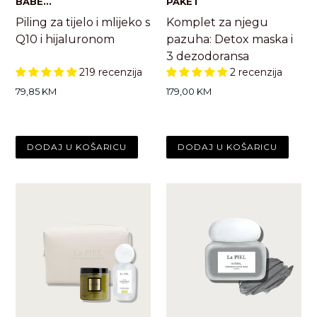
BABE...
PAKET
Piling za tijelo i mlijeko s
Komplet za njegu
Q10 i hijaluronom
pazuha: Detox maska i
3 dezodoransa
219 recenzija
2 recenzija
Standardna
Standardna
79,85 KM
179,00 KM
cijena
cijena