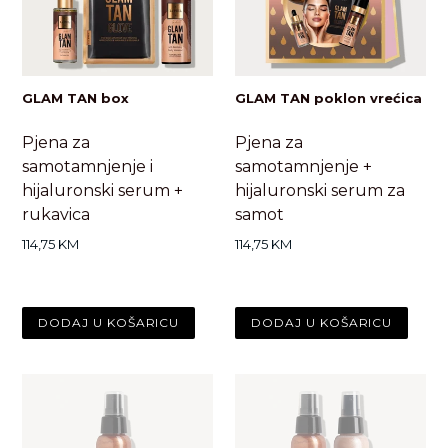
GLAM TAN box
GLAM TAN poklon vrećica
Pjena za
Pjena za
samotamnjenje i
samotamnjenje +
hijaluronski serum +
hijaluronski serum za
rukavica
samot
Standardna
Standardna
114,75 KM
114,75 KM
cijena
cijena