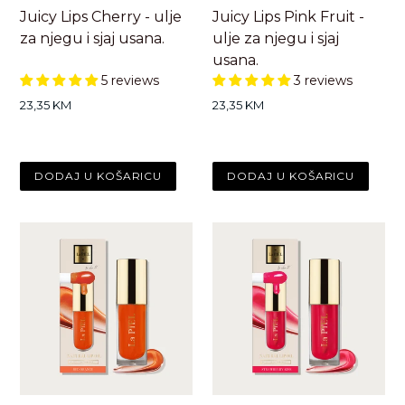
Juicy Lips Cherry - ulje
Juicy Lips Pink Fruit -
za njegu i sjaj usana.
ulje za njegu i sjaj
usana.
5 reviews
3 reviews
Standardna
Standardna
23,35 KM
23,35 KM
cijena
cijena