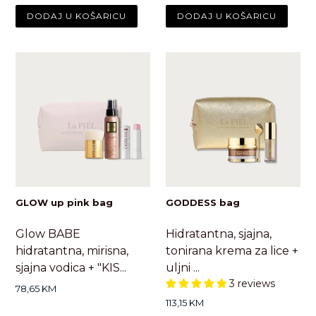
GLOW up pink bag
GODDESS bag
Glow BABE
Hidratantna, sjajna,
hidratantna, mirisna,
tonirana krema za lice +
sjajna vodica + "KIS...
uljni ...
3 reviews
Standardna
78,65 KM
cijena
Standardna
113,15 KM
cijena