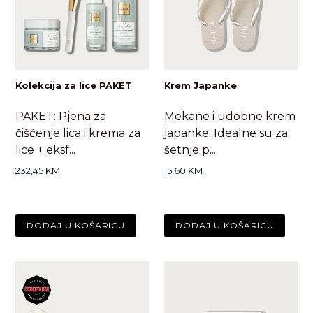
Kolekcija za lice PAKET
Krem Japanke
PAKET: Pjena za
Mekane i udobne krem
čišćenje lica i krema za
japanke. Idealne su za
lice + eksf...
šetnje p...
Standardna
Standardna
232,45 KM
15,60 KM
cijena
cijena