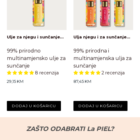
Ulje za njegu i sunčanje...
Ulja njegu i za sunčanje...
99% prirodno
99% prirodna i
multinamjensko ulje za
multinamjenska ulja za
sunčanje
sunčanje
8 recenzija
2 recenzija
Standardna
Standardna
29,15 KM
87,45 KM
cijena
cijena
ZAŠTO ODABRATI La PIEL?