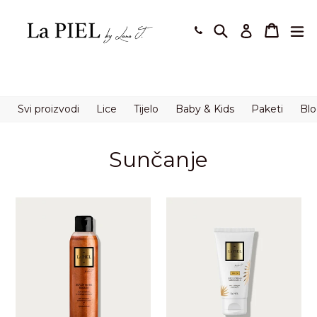
Preskoči
na
Pretraži
Košaric
Košaric
pro
Prijavi se
sadržaj.
Svi proizvodi
Lice
Tijelo
Baby & Kids
Paketi
Bl
Sunčanje