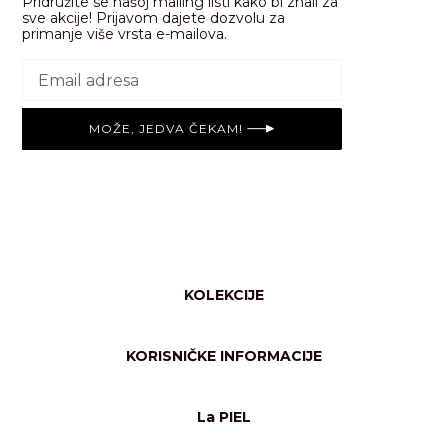
Pridružite se našoj mailing listi kako bi znali za
sve akcije! Prijavom dajete dozvolu za
primanje više vrsta e-mailova.
MOŽE, JEDVA ČEKAM!
KOLEKCIJE
Svi proizvodi
Njega tijela
KORISNIČKE INFORMACIJE
Shimmer/glow
Česta pitanja
Rekviziti
Opći uvjeti online kupovine
Ruke & usne
La PIEL
Pravila o privatnosti i sigurnost plaćanja
Zaštita