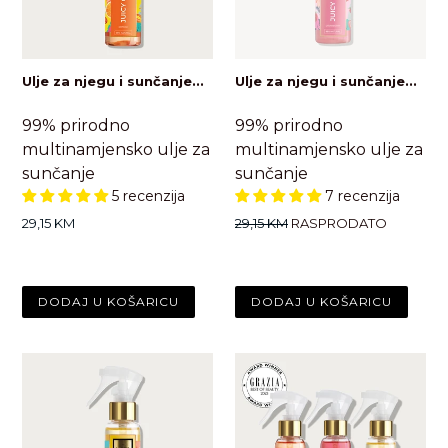
Ulje za njegu i sunčanje...
Ulje za njegu i sunčanje...
99% prirodno
99% prirodno
multinamjensko ulje za
multinamjensko ulje za
sunčanje
sunčanje
5 recenzija
7 recenzija
Standardna
Standardna
29,15 KM
29,15 KM
RASPRODATO
cijena
cijena