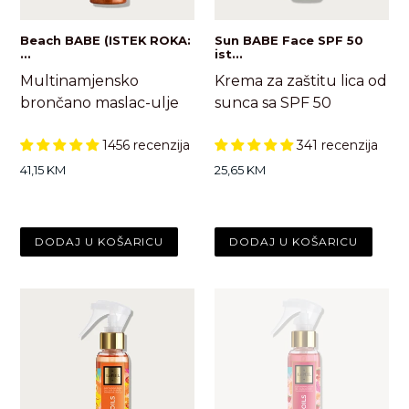
Beach BABE (ISTEK ROKA:
Sun BABE Face SPF 50
...
ist...
Multinamjensko
Krema za zaštitu lica od
brončano maslac-ulje
sunca sa SPF 50
1456 recenzija
341 recenzija
Standardna
Standardna
41,15 KM
25,65 KM
cijena
cijena