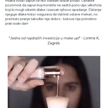
mlaka voda i sapun će isto odraditi dobar posao. Obratite
pozornost da sapun koji koristite ne sadrži puno ulja i alkohola
koji bi mogli oštetiti dlake i izazvati njihovo ispadanje. Čišćenje
njeguje dlake kista i osigurava da Vaš kist ostane mekan, no
prečesto pranje također nije dobro - kistove nije potrebno
prati svaki dan!
"
Jedna od najdražih investicija u make up!
" - Lorena K,
Zagreb.