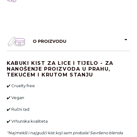
O PROIZVODU
KABUKI KIST ZA LICE I TIJELO - ZA
NANOŠENJE PROIZVODA U PRAHU,
TEKUĆEM I KRUTOM STANJU
✔️
Cruelty free
✔️
Vegan
✔️
Ručni rad
✔️
Vrhunska kvaliteta
"Najmekši i najgušći kist koji sam probala! Savršeno blenda