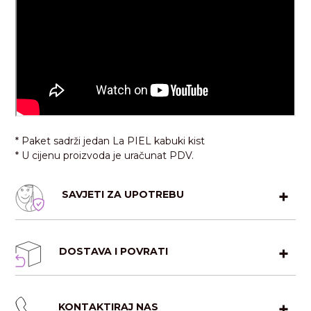
* Paket sadrži jedan La PIEL kabuki kist
* U cijenu proizvoda je uračunat PDV.
SAVJETI ZA UPOTREBU
DOSTAVA I POVRATI
Dostava na području BiH: Besplatna dostava za narudžbe
KONTAKTIRAJ NAS