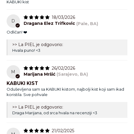
KABUKI kist
18/03/2026
D
Dragana Elez Trifkovic
(Pale, BA)
Odličan! ❤️
>> La PIEL je odgovorio:
Hvala puno! <3
26/02/2026
M
Marijana Mršić
(Sarajevo, BA)
KABUKI KIST
Oduševljena sam sa KABUKI kistom, najbolji kist koji sam ikad
koristila. Sve pohvale
>> La PIEL je odgovorio:
Kabuki kist se lako čisti i pere, a za pranje preporučamo tvrdi
Draga Marijana, od srca hvala na recenziji <3
sapun i mlaku ili toplu vodu jer proizvodi za čišćenje s puno
alkohola i ulja u sebi mogu oštetiti ljepilo koje drži dlačice, kao
i jako vruća voda i prečesto pranje. Možete malo ručnikom
21/02/2025