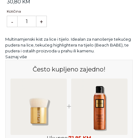
Standardna
30,80 KM
cijena
Količina
-
+
Multinamjenski kist za lice i tijelo. Idealan za nanošenje tekućeg
pudera na lice, tekućeg highlightera na tijelo (Beach BABE), te
pudera i ostalih proizvoda u prahu ili kamenu.
Saznaj više
Često kupljeno zajedno!