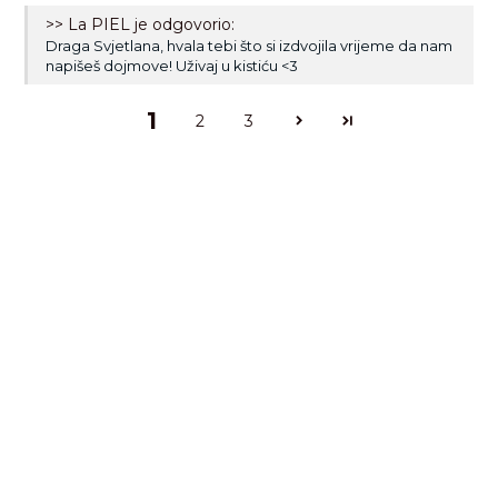
>> La PIEL je odgovorio:
Draga Svjetlana, hvala tebi što si izdvojila vrijeme da nam
napišeš dojmove! Uživaj u kistiću <3
1
2
3