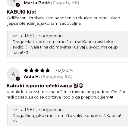
M
proći po površini kista da odstranite višak vode i pustite da se
Marta Perić
(Zagreb, HR)
osuši (ako Vam je hitno možete osušiti fenom).
KABUKI kist
Odličaaan!! Probala sam nanošenje tekućeg pudera, nikad
ljepše blendanje, jako sam zadovoljna.
>> La PIEL je odgovorio:
Draga Marta, presretni smo što ti se Kabuki kist tako
svidio! :) Hvala ti na dojmovima i uživaj u svojoj makeup
rutini! <3
11/12/2024
A
Aida H.
(Sarajevo, BA)
Kabuki ispunio očekivanja 🙌😄
Kabuki kist koristim za nanošenje mineralnog pudera. Odlično
radi posao. Lako se održava i toplo ga preporučujem❤️
>> La PIEL je odgovorio:
Draga Aida, jako smo sretni što voliš i koristiš naš Kabuki!
<3