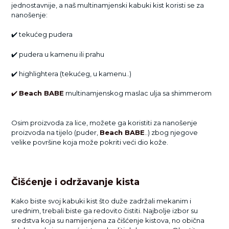
jednostavnije, a naš multinamjenski kabuki kist koristi se za
nanošenje:
✔️ tekućeg pudera
✔️ pudera u kamenu ili prahu
✔️
highlightera (tekućeg, u kamenu..)
✔️
Beach BABE
multinamjenskog maslac ulja sa shimmerom
Osim proizvoda za lice, možete ga koristiti za nanošenje
proizvoda na tijelo (puder,
Beach BABE
..) zbog njegove
velike površine koja može pokriti veći dio kože.
Čišćenje i održavanje kista
Kako biste svoj kabuki kist što duže zadržali mekanim i
urednim, trebali biste ga redovito čistiti. Najbolje izbor su
sredstva koja su namijenjena za čišćenje kistova, no obična