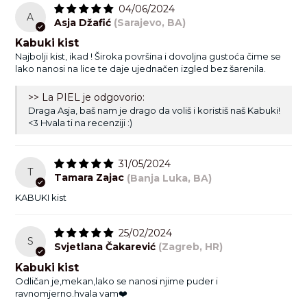
04/06/2024
A
Asja Džafić
(Sarajevo, BA)
Kabuki kist
Najbolji kist, ikad ! Široka površina i dovoljna gustoća čime se
lako nanosi na lice te daje ujednačen izgled bez šarenila.
>> La PIEL je odgovorio:
Draga Asja, baš nam je drago da voliš i koristiš naš Kabuki!
<3 Hvala ti na recenziji :)
31/05/2024
T
Tamara Zajac
(Banja Luka, BA)
KABUKI kist
25/02/2024
S
Svjetlana Čakarević
(Zagreb, HR)
Kabuki kist
Odličan je,mekan,lako se nanosi njime puder i
ravnomjerno.hvala vam❤️