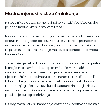
Mutinamjenski kist za šminkanje
Kistova nikad dosta, zar ne? Ali zašto koristiti više kistova, ako
je jedan kabuki kist sve što Vam treba?
Naš kabuki kist ima ravni vrh, gustu dlaku koja je vrlo mekana i
fleksibilna i ne grebe po licu. Koristi se za brzo i ujednačeno
razmazivanje bilo kojeg tekućeg proizvoda, bez nepoželjnih
linija i tekstura, ali i za fiksiranje makeup-a pomoću proizvoda u
kamenu/prahu.
Za nanošenje tekućih proizvoda, proizvoda u kamenu ili prahu
bitno je imati savršeni kist koji osim što će Vam olakšati
nanošenje, koji će savršeno nanijeti proizvod na lice ili
tijelo. Kružnim pokretima vrlo lako nanesite tekući puder ili
bilo koji drugi proizvod na lice ili tijelo pomoću kabuki kista.
Pomoću njega ćete, za razliku od standardnih manjih kistova,
ravnomjernije i brže nanijeti željeni proizvod i pogodan je za
postizanje punog prekrivanja.
Uz odgovarajući kist, nanošenje kozmetički proizvoda postaje