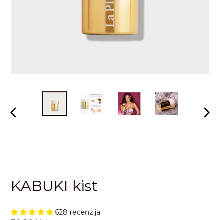
PRETHODNI
SLJE
SLAJD
SLAJ
KABUKI kist
628 recenzija