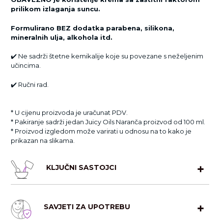
prilikom izlaganja suncu.
Formulirano BEZ dodatka parabena, silikona,
mineralnih ulja, alkohola itd.
✔️
Ne sadrži štetne kemikalije koje su povezane s neželjenim
učincima.
✔️
Ručni rad.
* U cijenu proizvoda je uračunat PDV.
* Pakiranje sadrži jedan Juicy Oils Naranča proizvod od 100 ml.
* Proizvod izgledom može varirati u odnosu na to kako je
prikazan na slikama.
KLJUČNI SASTOJCI
Sadrži ulja (bademovo, orahovo i maslinovo ulje) te ekstrakt
SAVJETI ZA UPOTREBU
mrkve i kurkume. Kožu posebno njeguje bademovo ulje u