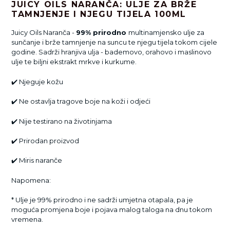
JUICY OILS NARANČA: ULJE ZA BRŽE
TAMNJENJE I NJEGU TIJELA 100ML
Juicy Oils Naranča -
99% prirodno
multinamjensko ulje za
sunčanje i brže tamnjenje na suncu te njegu tijela tokom cijele
godine. Sadrži hranjiva ulja - bademovo, orahovo i maslinovo
ulje te biljni ekstrakt mrkve i kurkume.
✔️
Njeguje kožu
✔️
Ne ostavlja tragove boje na koži i odjeći
✔️
Nije testirano na životinjama
✔️
Prirodan proizvod
✔️
Miris naranče
Napomena:
* Ulje je 99% prirodno i ne sadrži umjetna otapala, pa je
moguća promjena boje i pojava malog taloga na dnu tokom
vremena.