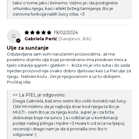
tako o tome jako i brinemo. Važno je i da postignete
vrhunsku njegu, kao i efekt bržeg tamnjenja, što je
osnovna funkcija naših Juicy oilsa. <3
19/02/2024
G
Gabriela Perić
(Sarajevo, BA)
Ulje za sunčanje
Oduševljena sam svim naručenim proizvodima , ali me
posebno dojmilo ulje koje prvenstveno ima predivan miris a
tijelo ostavlja sjajnim i glatkim ✨. Koža mi je vrlo suha i do sada
nijedan proizvod nije ovako dobro djelovao kao La Piel ulje za
njegu . Nahrani kožu , čini je njegovanom a uz to dobijem...
Pročitaj više
>> La PIEL je odgovorio:
Draga Gabriela, baš smo sretni što voliš i koristiš naš Juicy
Oils! Mi mislimo da je najbolja stvar kod njega ta što je
MULTI - osim što je za njegu kože, super je i za brže
dobivanje boje na suncu :) a i odličan je u kombinaciji
poslije našeg pilinga i Hydre <3 Hvala ti od srca na lijepoj
recenziji i drago nam je da si pronašla ono što ti
odgovara! :)