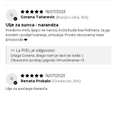
18/07/2023
G
Gorana Tatarevic
(Banja Luka, BA)
Ulje za sunca - narandza
Predivno miris, lijepo se nanosi, koža bude bas hidrirana. Ja ga
koristm i poslije tusiranja, umivanja. Prosto obozvama Vase
proizvode ❤️
>> La PIEL je odgovorio:
Draga Gorana, drago nam je da ti se sviđa :)
Obavezno probaj i jagodu i limun/ananas <3
16/07/2023
R
Renata Prskalo
(Gradacac, BA)
Ulje za sunčanje Naranča