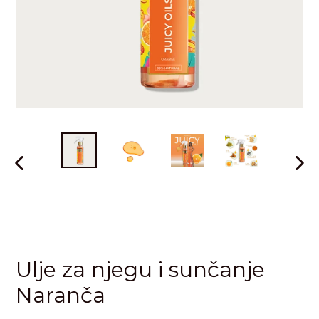
PRETHODNI
SLJE
SLAJD
SLAJ
Ulje za njegu i sunčanje
Naranča