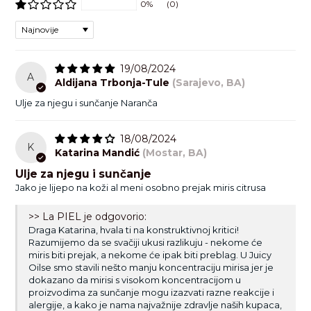
0%
(0)
Sort by
19/08/2024
A
Aldijana Trbonja-Tule
(Sarajevo, BA)
Ulje za njegu i sunčanje Naranča
18/08/2024
K
Katarina Mandić
(Mostar, BA)
Ulje za njegu i sunčanje
Jako je lijepo na koži al meni osobno prejak miris citrusa
>> La PIEL je odgovorio:
Draga Katarina, hvala ti na konstruktivnoj kritici!
Razumijemo da se svačiji ukusi razlikuju - nekome će
miris biti prejak, a nekome će ipak biti preblag. U Juicy
Oilse smo stavili nešto manju koncentraciju mirisa jer je
dokazano da mirisi s visokom koncentracijom u
proizvodima za sunčanje mogu izazvati razne reakcije i
alergije, a kako je nama najvažnije zdravlje naših kupaca,