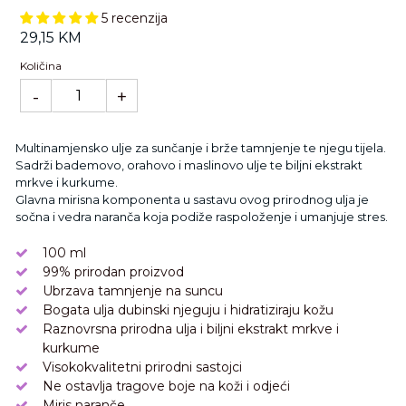
5 recenzija
Standardna
29,15 KM
cijena
Količina
-
+
Multinamjensko ulje za sunčanje i brže tamnjenje te njegu tijela.
Sadrži bademovo, orahovo i maslinovo ulje te biljni ekstrakt
mrkve i kurkume.
Glavna mirisna komponenta u sastavu ovog prirodnog ulja je
sočna i vedra naranča koja podiže raspoloženje i umanjuje stres.
100 ml
99% prirodan proizvod
Ubrzava tamnjenje na suncu
Bogata ulja dubinski njeguju i hidratiziraju kožu
Raznovrsna prirodna ulja i biljni ekstrakt mrkve i
kurkume
Visokokvalitetni prirodni sastojci
Ne ostavlja tragove boje na koži i odjeći
Miris naranče