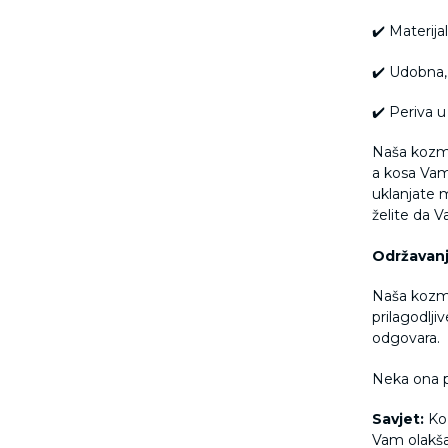
✔️
Materijal
✔️
Udobna, 
✔️
Periva u 
Naša kozme
a kosa Vam 
uklanjate m
želite da 
Održavanj
Naša kozmet
prilagodljiv
odgovara.
Neka ona p
Savjet:
Ko
Vam olakša