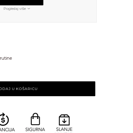
Pogledaj više
 rutine
ODAJ U KOŠARICU