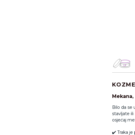
KOZME
Mekana, 
Bilo da se 
stavljate i
osjećaj mek
✔️
Traka je 