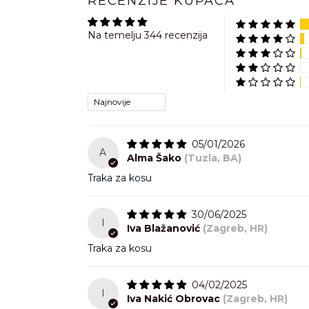
RECENZIJE KUPACA
Upiti veza
Na temelju 344 recenzija
Upiti za s
Broj tele
Radno vri
Sort by
05/01/2026
A
Alma Šako
(Tuzla, BA)
Traka za kosu
30/06/2025
I
Iva Blažanović
(Zagreb, HR)
Traka za kosu
04/02/2025
I
Iva Nakić Obrovac
(Zagreb, HR)