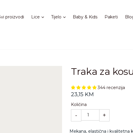
Proširi
Proširi
Svi proizvodi
Lice
Tijelo
Baby & Kids
Paketi
Blo
Traka za kos
344 recenzija
Standardna
23,15 KM
cijena
Količina
-
+
Mekana, elastična i kvalitetna 