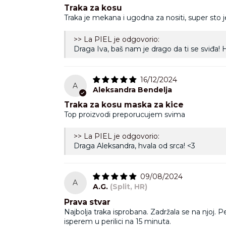
Traka za kosu
Traka je mekana i ugodna za nositi, super sto j
>> La PIEL je odgovorio:
Draga Iva, baš nam je drago da ti se sviđa! H
16/12/2024
A
Aleksandra Bendelja
Traka za kosu maska za kice
Top proizvodi preporucujem svima
>> La PIEL je odgovorio:
Draga Aleksandra, hvala od srca! <3
09/08/2024
A
A.G.
(Split, HR)
Prava stvar
Najbolja traka isprobana. Zadržala se na njoj
isperem u perilici na 15 minuta.