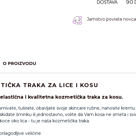
Jamstvo povrata novca 
O PROIZVODU
TIČKA TRAKA ZA LICE I KOSU
elastična i kvalitetna kozmetička traka za kosu.
umivate, tuširate, obavljate svoje skincare rutine, nanosite kremu 
li skidate šminku ili jednostavno, volite da Vam kosa ne smeta i s
oće oko lica - tu je naša kozmetička traka.
prilagodljive veličine