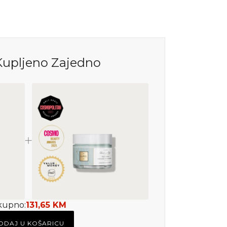
Kupljeno Zajedno
kupno:
131,65 KM
ODAJ U KOŠARICU