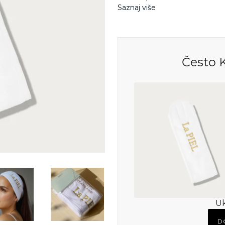
Saznaj više
Često 
U
D