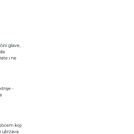
ini glave,
 da
rate i ne
itnije -
a
istićem
koji
i ubrzava