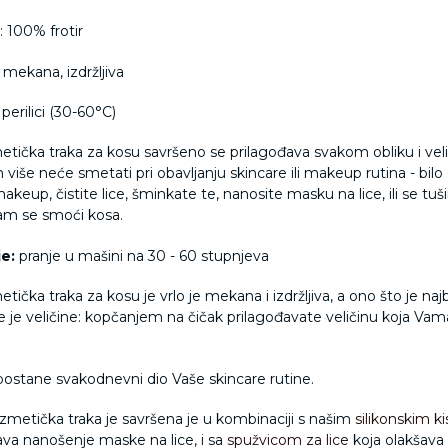
: 100% frotir
mekana, izdržljiva
perilici (30-60°C)
tička traka za kosu savršeno se prilagođava svakom obliku i velič
više neće smetati pri obavljanju skincare ili makeup rutina - bilo
akeup, čistite lice, šminkate te, nanosite masku na lice, ili se tuši
Vam se smoći kosa.
e:
pranje u mašini na 30 - 60 stupnjeva
ička traka za kosu je vrlo je mekana i izdržljiva, a ono što je najb
e je veličine:
kopčanjem na čičak prilagođavate veličinu koja Vam
ostane svakodnevni dio Vaše skincare rutine.
zmetička traka je savršena je u kombinaciji s našim
silikonskim k
va nanošenje maske na lice, i sa
spužvicom za lice
koja olakšava 