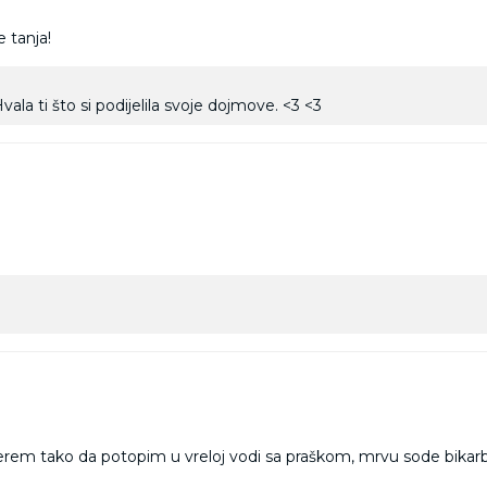
e tanja!
vala ti što si podijelila svoje dojmove. <3 <3
. Perem tako da potopim u vreloj vodi sa praškom, mrvu sode bika