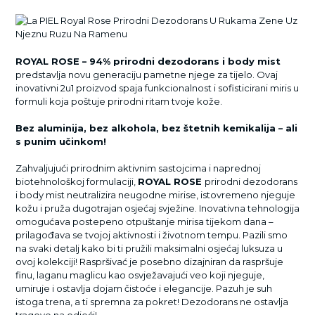
ROYAL ROSE – 94% prirodni dezodorans i body mist
predstavlja novu generaciju pametne njege za tijelo. Ovaj
inovativni 2u1 proizvod spaja funkcionalnost i sofisticirani miris u
formuli koja poštuje prirodni ritam tvoje kože.
Bez aluminija, bez alkohola, bez štetnih kemikalija – ali
s punim učinkom!
Zahvaljujući prirodnim aktivnim sastojcima i naprednoj
biotehnološkoj formulaciji,
ROYAL ROSE
prirodni dezodorans
i body mist neutralizira neugodne mirise, istovremeno njeguje
kožu i pruža dugotrajan osjećaj svježine. Inovativna tehnologija
omogućava postepeno otpuštanje mirisa tijekom dana –
prilagođava se tvojoj aktivnosti i životnom tempu. Pazili smo
na svaki detalj kako bi ti pružili maksimalni osjećaj luksuza u
ovoj kolekciji! Raspršivać je posebno dizajniran da raspršuje
finu, laganu maglicu kao osvježavajući veo koji njeguje,
umiruje i ostavlja dojam čistoće i elegancije. Pazuh je suh
istoga trena, a ti spremna za pokret! Dezodorans ne ostavlja