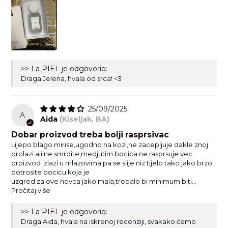
>> La PIEL je odgovorio:
Draga Jelena, hvala od srca! <3
25/09/2025
A
Aida
(Kiseljak, BA)
Dobar proizvod treba bolji rasprsivac
Lijepo blago mirise,ugodno na kozi,ne zacepljuje dakle znoj
prolazi ali ne smrdite,medjutim bocica ne rasprsuje vec
proizvod izlazi u mlazovima pa se slije niz tijelo tako jako brzo
potrosite bocicu koja je
uzgred za ove novca jako mala,trebalo bi minimum biti...
Pročitaj više
>> La PIEL je odgovorio:
Draga Aida, hvala na iskrenoj recenziji, svakako ćemo