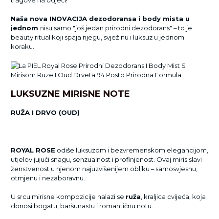
tragove na odjeći!
Naša nova INOVACIJA dezodoransa i body mista u
jednom
nisu samo "još jedan prirodni dezodorans" – to je
beauty ritual koji spaja njegu, svježinu i luksuz u jednom
koraku.
LUKSUZNE MIRISNE NOTE
RUŽA I DRVO (OUD)
ROYAL ROSE
odiše luksuzom i bezvremenskom elegancijom,
utjelovljujući snagu, senzualnost i profinjenost. Ovaj miris slavi
ženstvenost u njenom najuzvišenijem obliku – samosvjesnu,
otmjenu i nezaboravnu.
U srcu mirisne kompozicije nalazi se
ruža
, kraljica cvijeća, koja
donosi bogatu, baršunastu i romantičnu notu.