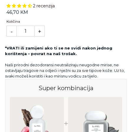
2 recenzija
Standardna
46,70 KM
cijena
Količina
-
+
*VRATI ili zamijeni ako ti se ne svidi nakon jednog
korištenja – povrat na naš trošak.
Naši prirodni dezodoransi neutraliziraju neugodne mirise, ne
ostavljaju tragove na odjeći i nježni su za sve tipove kože. Uz to,
svaki možeš koristiti i kao mirisnu vodicu za tijelo.
Super kombinacija