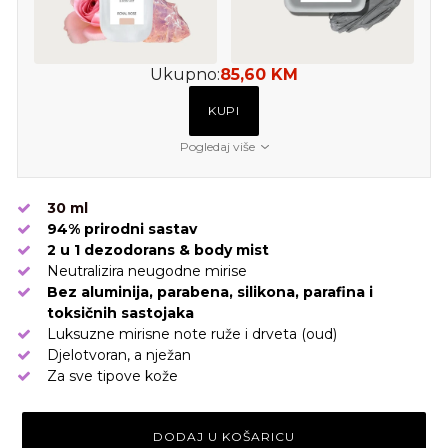
Ukupno:
85,60 KM
KUPI
Pogledaj više
30 ml
94% prirodni sastav
2 u 1 dezodorans & body mist
Neutralizira neugodne mirise
Bez aluminija, parabena, silikona, parafina i
toksičnih sastojaka
Luksuzne mirisne note ruže i drveta (oud)
Djelotvoran, a nježan
Za sve tipove kože
DODAJ U KOŠARICU