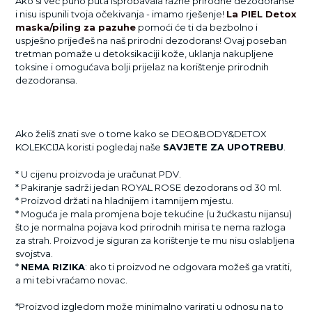
Ako si već puno puta isprobavala razne prirodne dezodoranse
i nisu ispunili tvoja očekivanja - imamo rješenje!
La PIEL Detox
maska/piling za pazuhe
pomoći će ti da bezbolno i
uspješno prijeđeš na naš prirodni dezodorans! Ovaj poseban
tretman pomaže u detoksikaciji kože, uklanja nakupljene
toksine i omogućava bolji prijelaz na korištenje prirodnih
dezodoransa.
Ako želiš znati sve o tome kako se DEO&BODY&DETOX
KOLEKCIJA koristi pogledaj naše
SAVJETE ZA UPOTREBU
.
* U cijenu proizvoda je uračunat PDV.
* Pakiranje sadrži jedan ROYAL ROSE dezodorans od 30 ml.
* Proizvod držati na hladnijem i tamnijem mjestu.
* Moguća je mala promjena boje tekućine (u žućkastu nijansu)
što je normalna pojava kod prirodnih mirisa te nema razloga
za strah. Proizvod je siguran za korištenje te mu nisu oslabljena
svojstva.
*
NEMA RIZIKA
: ako ti proizvod ne odgovara možeš ga vratiti,
a mi tebi vraćamo novac.
*Proizvod izgledom može minimalno varirati u odnosu na to