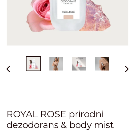
PRETHODNI
SLJE
SLAJD
SLAJ
ROYAL ROSE prirodni
dezodorans & body mist