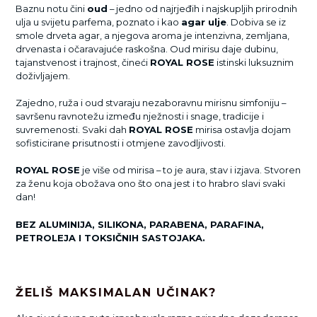
Baznu notu čini
oud
– jedno od najrjeđih i najskupljih prirodnih
ulja u svijetu parfema, poznato i kao
agar ulje
. Dobiva se iz
smole drveta agar, a njegova aroma je intenzivna, zemljana,
drvenasta i očaravajuće raskošna. Oud mirisu daje dubinu,
tajanstvenost i trajnost, čineći
ROYAL ROSE
istinski luksuznim
doživljajem.
Zajedno, ruža i oud stvaraju nezaboravnu mirisnu simfoniju –
savršenu ravnotežu između nježnosti i snage, tradicije i
suvremenosti. Svaki dah
ROYAL ROSE
mirisa ostavlja dojam
sofisticirane prisutnosti i otmjene zavodljivosti.
ROYAL ROSE
je više od mirisa – to je aura, stav i izjava. Stvoren
za ženu koja obožava ono što ona jest i to hrabro slavi svaki
dan!
BEZ ALUMINIJA, SILIKONA, PARABENA, PARAFINA,
PETROLEJA I TOKSIČNIH SASTOJAKA.
ŽELIŠ MAKSIMALAN UČINAK?