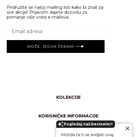
Pridružite se našoj mailing listi kako bi znali za
sve akcije! Prijavom dajete dozvolu za
primanje više vrsta e-mailova.
MOŽE, JEDVA ČEKAM!
KOLEKCIJE
Svi proizvodi
Njega tijela
KORISNIČKE INFORMACIJE
Shimmer/glow
Pogledaj naš bestseler!
Česta pitanja
Rekviziti
Opći uvjeti online kupovine
Ruke & usne
La PIEL
Možda će ti se svidjeti ovaj