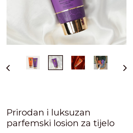
PRETHODNI
SLJE
SLAJD
SLAJ
Prirodan i luksuzan
parfemski losion za tijelo