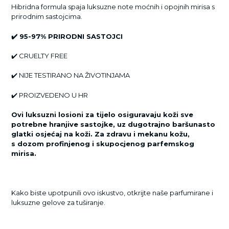
Hibridna formula spaja luksuzne note moćnih i opojnih mirisa s
prirodnim sastojcima.
✔️
95-97% PRIRODNI SASTOJCI
✔️
CRUELTY FREE
✔️
NIJE TESTIRANO NA ŽIVOTINJAMA
✔️
PROIZVEDENO U HR
Ovi luksuzni losioni za tijelo osiguravaju koži sve
potrebne hranjive sastojke, uz dugotrajno baršunasto
glatki osjećaj na koži. Za zdravu i mekanu kožu,
s dozom profinjenog i skupocjenog parfemskog
mirisa.
Kako biste upotpunili ovo iskustvo, otkrijte naše parfumirane i
luksuzne gelove za tuširanje.