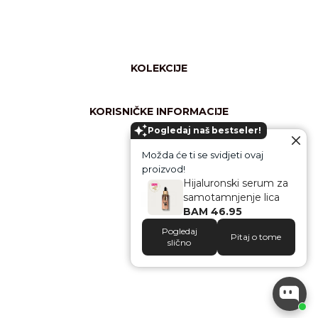
KOLEKCIJE
Svi proizvodi
Njega tijela
KORISNIČKE INFORMACIJE
Shimmer/glow
Pogledaj naš bestseler!
Česta pitanja
Rekviziti
Opći uvjeti online kupovine
Ruke & usne
La PIEL
Možda će ti se svidjeti ovaj
Pravila o privatnosti i sigurnost plaćanja
Zaštita
proizvod!
O nama
Povrat proizvoda i sredstava
Hijaluronski serum za
Kontakt
GDPR izjava o privatnosti
samotamnjenje lica
Facebook
Instagram
BAM 46.95
Pogledaj
Pitaj o tome
slično