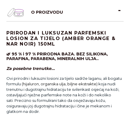
O PROIZVODU
PRIRODAN I LUKSUZAN PARFEMSKI
LOSION ZA TIJELO (AMBER ORANGE &
NAR NOIR) 150ML
🌿 95 % i 97 % PRIRODNA BAZA.
BEZ SILIKONA,
PARAFINA, PARABENA, MINERALNIH ULJA..
Za posebne trenutke...
Ovi prirodni i luksuzni losioni za tijelo sadrže laganu, ali bogatu
formulu
(hijaluron, organska ulja, biljne ekstrakte)
koja nudi
trenutnu i dugotrajnu hidrataciju te svilenkast osjećaj na koži,
ostavljajući nježne parfemske note na koži i do nekoliko
sati. Precizno su formulirani tako da osvježavaju kožu,
osiguravaju joj dugotrajnu hidrataciju i čine je mekanom i
glatkom na dodir.