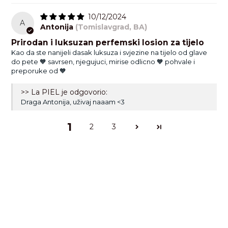
10/12/2024
A
Antonija
(Tomislavgrad, BA)
Prirodan i luksuzan perfemski losion za tijelo
Kao da ste nanijeli dasak luksuza i svjezine na tijelo od glave
do pete 🧡 savrsen, njegujuci, mirise odlicno 🧡 pohvale i
preporuke od 🧡
>> La PIEL je odgovorio:
Draga Antonija, uživaj naaam <3
1
2
3