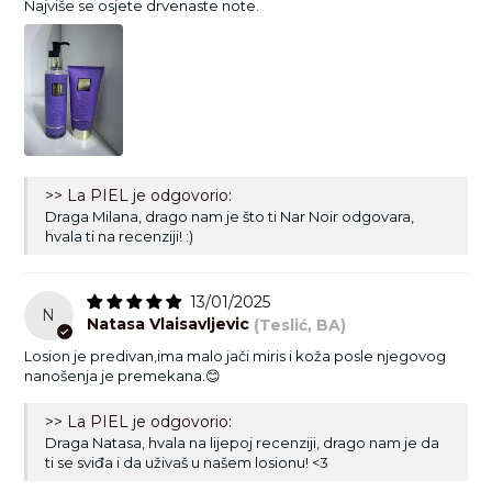
Najviše se osjete drvenaste note.
>> La PIEL je odgovorio:
Draga Milana, drago nam je što ti Nar Noir odgovara,
hvala ti na recenziji! :)
13/01/2025
N
Natasa Vlaisavljevic
(Teslić, BA)
Losion je predivan,ima malo jači miris i koža posle njegovog
nanošenja je premekana.😊
>> La PIEL je odgovorio:
Draga Natasa, hvala na lijepoj recenziji, drago nam je da
ti se sviđa i da uživaš u našem losionu! <3