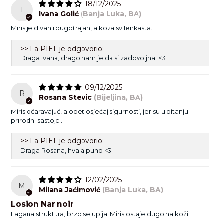
18/12/2025
I
Ivana Golić
(Banja Luka, BA)
Miris je divan i dugotrajan, a koza svilenkasta.
>> La PIEL je odgovorio:
Draga Ivana, drago nam je da si zadovoljna! <3
09/12/2025
R
Rosana Stevic
(Bijeljina, BA)
Miris očaravajuć, a opet osjećaj sigurnosti, jer su u pitanju
prirodni sastojci.
>> La PIEL je odgovorio:
Draga Rosana, hvala puno <3
12/02/2025
M
Milana Jaćimović
(Banja Luka, BA)
Losion Nar noir
Lagana struktura, brzo se upija. Miris ostaje dugo na koži.