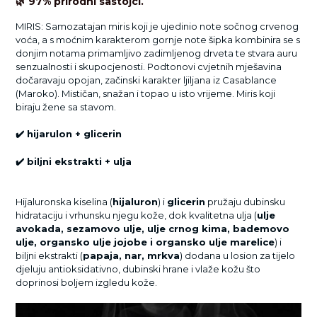
🌿
97% prirodni sastojci.
MIRIS: Samozatajan miris koji je ujedinio note sočnog crvenog
voća, a s moćnim karakterom gornje note šipka kombinira se s
donjim notama primamljivo zadimljenog drveta te stvara auru
senzualnosti i skupocjenosti. Podtonovi cvjetnih mješavina
dočaravaju opojan, začinski karakter ljiljana iz Casablance
(Maroko). Mističan, snažan i topao u isto vrijeme. Miris koji
biraju žene sa stavom.
✔️
hijarulon + glicerin
✔️
biljni ekstrakti + ulja
Hijaluronska kiselina (
hijaluron
) i
glicerin
pružaju dubinsku
hidrataciju i vrhunsku njegu kože, dok kvalitetna ulja (
ulje
avokada, sezamovo ulje, ulje crnog kima, bademovo
ulje, organsko ulje jojobe i organsko ulje marelice
) i
biljni ekstrakti (
papaja, nar, mrkva
) dodana u losion za tijelo
djeluju antioksidativno, dubinski hrane i vlaže kožu što
doprinosi boljem izgledu kože.