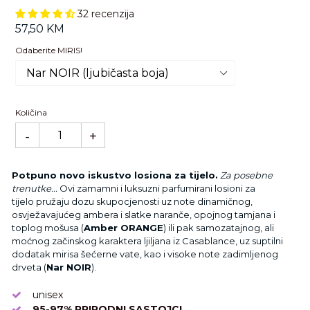
32 recenzija
Standardna
57,50 KM
cijena
Odaberite MIRIS!
Količina
-
+
Potpuno novo iskustvo losiona za tijelo.
Za posebne
trenutke...
Ovi zamamni i luksuzni parfumirani losioni za
tijelo pružaju dozu skupocjenosti uz note dinamičnog,
osvježavajućeg ambera i slatke naranče, opojnog tamjana i
toplog mošusa (
Amber ORANGE
) ili pak samozatajnog, ali
moćnog začinskog karaktera ljiljana iz Casablance, uz suptilni
dodatak mirisa šećerne vate, kao i visoke note zadimljenog
drveta (
Nar NOIR
).
unisex
95-97% PRIRODNI SASTOJCI