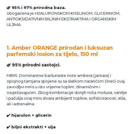
🌿 95% i 97% prirodna baza.
obogaćena je HIJALURONSKOM KISELINOM, GLICERINOM,
ANTIOKSIDATIVNIM BILJNIM EKSTRAKTIMA I ORGANSKIM
ULJIMA.
1. Amber ORANGE prirodan i luksuzan
parfemski losion za tijelo, 150 ml
🌿
95% prirodni sastojci.
MIRIS: Dominantne baršunaste note ambera (jantara) i
opojnog tamjana spojene su sa slatkom narančom čineći ovaj
zavodljivi miris u isto vrijeme toplim, dinamičnim i
osvježavajućim. Zbog kombinacije donjih nota mošusa, vanilije
i pačulija ovaj miris stvara ambijent topline, sofisticiranosti, stila,
ali i adrenalina.
✔️
hijarulon + glicerin
✔️
biljni ekstrakti + ulja