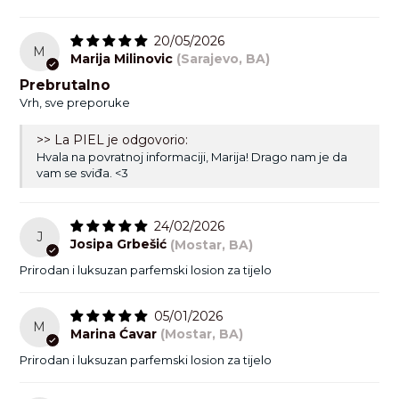
20/05/2026
M
Marija Milinovic
(Sarajevo, BA)
Nar NOIR
Prebrutalno
Vrh, sve preporuke
Aqua/Water, Persea Gratissima (Avocado) Oil, Prunus
Armeniaca (Apricot) Oil*, Simmondsia Chinensis (Jojoba) Seed
>> La PIEL je odgovorio:
Oil*, Sesamum Indicum (Sesame) Seed Oil, Prunus Amygdalus
Hvala na povratnoj informaciji, Marija! Drago nam je da
Dulcis (Sweet Almond) Oil, Nigella Sativa (Black Cumin) Seed
vam se sviđa. <3
Oil, Stearic Acid, Palmitic Acid, Lanolin, Cetearyl Alcohol,
Ceteareth-20, Daucus Carota Sativa (Carrot) Root Extract,
Glycerin, Phenoxyethanol, Sodium Hyaluronate, Punica
24/02/2026
Granatum (Pomegranate) Fruit Extract, Carica Papaya Fruit
J
Extract, Glyceryl Caprylate, Parfum/Fragrance, Xanthan Gum,
Josipa Grbešić
(Mostar, BA)
Eugenol, Limonene.
*Organic Certified Ingredients
Prirodan i luksuzan parfemski losion za tijelo
05/01/2026
M
Marina Ćavar
(Mostar, BA)
Prirodan i luksuzan parfemski losion za tijelo