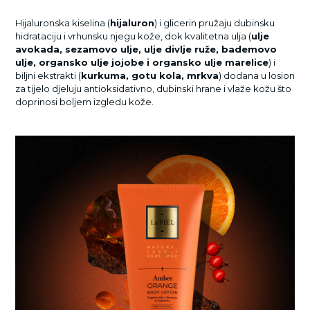
Hijaluronska kiselina (
hijaluron
) i glicerin pružaju dubinsku
hidrataciju i vrhunsku njegu kože, dok kvalitetna ulja (
ulje
avokada, sezamovo ulje, ulje divlje ruže, bademovo
ulje, organsko ulje jojobe i organsko ulje marelice
) i
biljni ekstrakti (
kurkuma, gotu kola, mrkva
) dodana u losion
za tijelo djeluju antioksidativno, dubinski hrane i vlaže kožu što
doprinosi boljem izgledu kože.