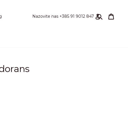
Pretraži
Košari
Košari
Prijavi se
Nazovite nas +385 91 9012 847
g
dorans