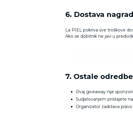
6. Dostava nagra
La PIEL pokriva sve troškove do
Ako se dobitnik ne javi u predvi
7. Ostale odredb
Ovaj giveaway nije sponzor
Sudjelovanjem pristajete n
Organizator zadržava prav