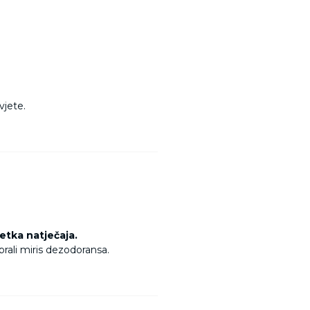
vjete.
etka natječaja.
brali miris dezodoransa.