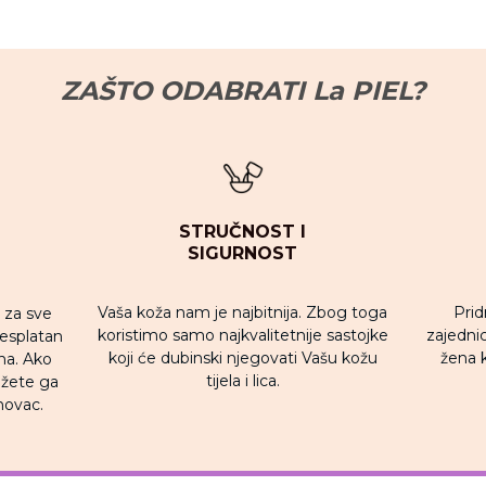
ZAŠTO ODABRATI La PIEL?
STRUČNOST I
SIGURNOST
Vaša koža nam je najbitnija. Zbog toga
Prid
u za sve
koristimo samo najkvalitetnije sastojke
zajednic
besplatan
koji će dubinski njegovati Vašu kožu
žena 
na. Ako
tijela i lica.
ožete ga
novac.