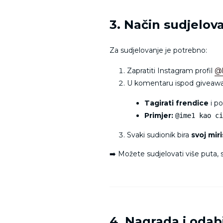
3. Način sudjelov
Za sudjelovanje je potrebno:
Zapratiti Instagram profil
@l
U komentaru ispod giveawa
Tagirati frendice
i po
Primjer:
@ime1 kao c
Svaki sudionik bira
svoj miri
➡️ Možete sudjelovati više puta, s
4. Nagrada i odab