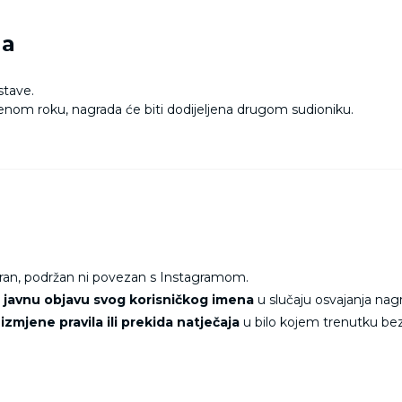
da
stave.
đenom roku, nagrada će biti dodijeljena drugom sudioniku.
e
iran, podržan ni povezan s Instagramom.
a
javnu objavu svog korisničkog imena
u slučaju osvajanja nag
o
izmjene pravila ili prekida natječaja
u bilo kojem trenutku be