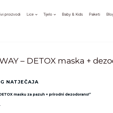
Proširi
Proširi
Svi proizvodi
Lice
Tijelo
Baby & Kids
Paketi
Blo
WAY – DETOX maska + dezo
G NATJEČAJA
 DETOX masku za pazuh + prirodni dezodorans!”
L