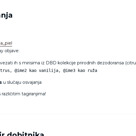
anja
a_piel
y objave:
vezati ih s mirisima iz DBD kolekcije prirodnih dezodoransa (citrus,
itrus, @ime2 kao vanilija, @ime3 kao ruža
s
u slučaju osvajanja
 različitim tagiranjima!
ir dobitnika