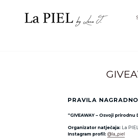
Preskoči
na
sadržaj.
GIVEA
PRAVILA NAGRADNO
“GIVEAWAY – Osvoji prirodnu
Organizator natječaja:
La PIE
Instagram profil:
@la_piel