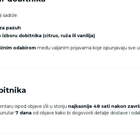
i sadrže:
 za pazuh
zboru dobitnika (citrus, ruža ili vanilija)
ičnim odabirom
među valjanim prijavama koje ispunjavaju sve u
bitnika
ntaru ispod objave i/ili u storiju
najkasnije 48 sati nakon završ
x unutar
7 dana
od objave kako bi dogovorili detalje dostave i oda