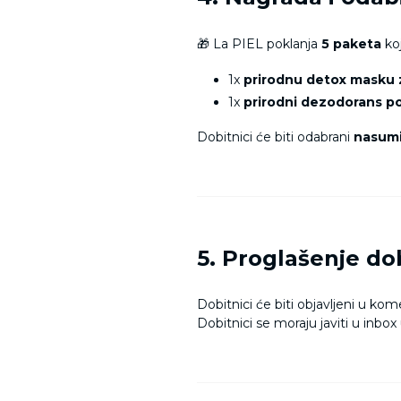
🎁 La PIEL poklanja
5 paketa
koj
1x
prirodnu detox masku
1x
prirodni dezodorans po i
Dobitnici će biti odabrani
nasum
5. Proglašenje do
Dobitnici će biti objavljeni u kome
Dobitnici se moraju javiti u inbo