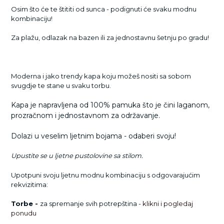
Osim što će te štititi od sunca - podignuti će svaku modnu
kombinaciju!
Za plažu, odlazak na bazen ili za jednostavnu šetnju po gradu!
Moderna i jako trendy kapa koju možeš nositi sa sobom
svugdje te stane u svaku torbu.
Kapa je napravljena od 100% pamuka što je čini laganom,
prozračnom i jednostavnom za održavanje.
Dolazi u veselim ljetnim bojama - odaberi svoju!
Upustite se u ljetne pustolovine sa stilom.
Upotpuni svoju ljetnu modnu kombinaciju s odgovarajućim
rekvizitima:
Torbe -
za spremanje svih potrepština
-
klikni i pogledaj
ponudu