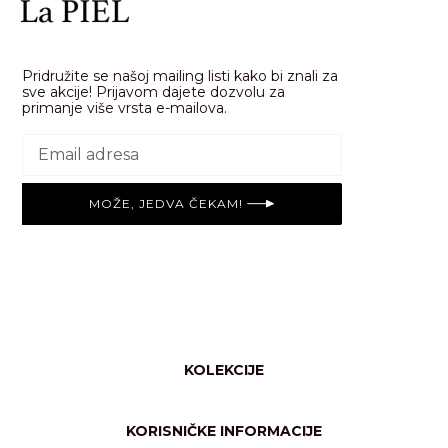
Pridružite se našoj mailing listi kako bi znali za
sve akcije! Prijavom dajete dozvolu za
primanje više vrsta e-mailova.
MOŽE, JEDVA ČEKAM!
KOLEKCIJE
Svi proizvodi
Njega tijela
KORISNIČKE INFORMACIJE
Shimmer/glow