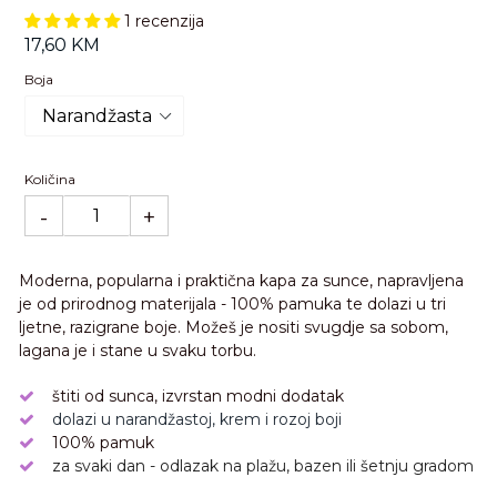
1 recenzija
Standardna
17,60 KM
cijena
Boja
Količina
-
+
Moderna, popularna i praktična kapa za sunce, napravljena
je od prirodnog materijala - 100% pamuka te dolazi u tri
ljetne, razigrane boje. Možeš je nositi svugdje sa sobom,
lagana je i stane u svaku torbu.
štiti od sunca, izvrstan modni dodatak
dolazi u narandžastoj, krem i rozoj boji
100% pamuk
za svaki dan - odlazak na plažu, bazen ili šetnju gradom