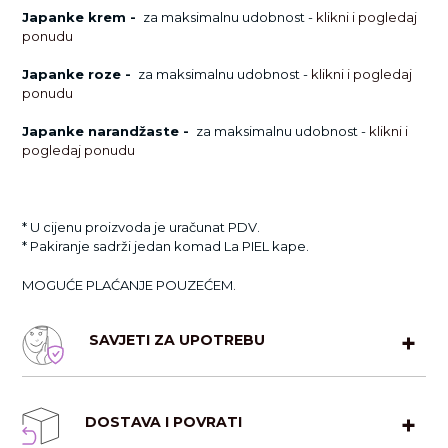
Japanke krem -
za maksimalnu udobnost
-
klikni i pogledaj
ponudu
Japanke roze
-
za maksimalnu udobnost
-
klikni i pogledaj
ponudu
Japanke narandžaste -
za maksimalnu udobnost
-
klikni i
pogledaj ponudu
* U cijenu proizvoda je uračunat PDV.
* Pakiranje sadrži jedan komad La PIEL kape.
MOGUĆE PLAĆANJE POUZEĆEM.
SAVJETI ZA UPOTREBU
DOSTAVA I POVRATI
Upotpuni svoju ljetnu modnu kombinaciju s odgovarajućim