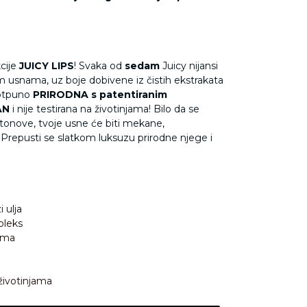
kcije
JUICY LIPS
! Svaka od
sedam
Juicy nijansi
m usnama, uz boje dobivene iz čistih ekstrakata
potpuno
PRIRODNA s patentiranim
AN
i nije testirana na životinjama! Bilo da se
e tonove, tvoje usne će biti mekane,
e. Prepusti se slatkom luksuzu prirodne njege i
 ulja
pleks
ama
 životinjama