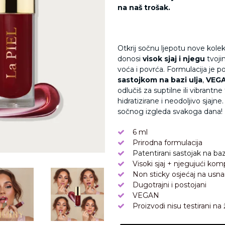
na naš trošak.
Otkrij sočnu ljepotu nove kole
donosi
visok sjaj i njegu
tvoji
voća i povrća. Formulacija je 
sastojkom na bazi ulja
,
VEG
odlučiš za suptilne ili vibrantn
hidratizirane i neodoljivo sjajn
sočnog izgleda svakoga dana!
6 ml
Prirodna formulacija
Patentirani sastojak na bazi
Visoki sjaj + njegujući kom
Non sticky osjećaj na usn
Dugotrajni i postojani
VEGAN
Proizvodi nisu testirani na