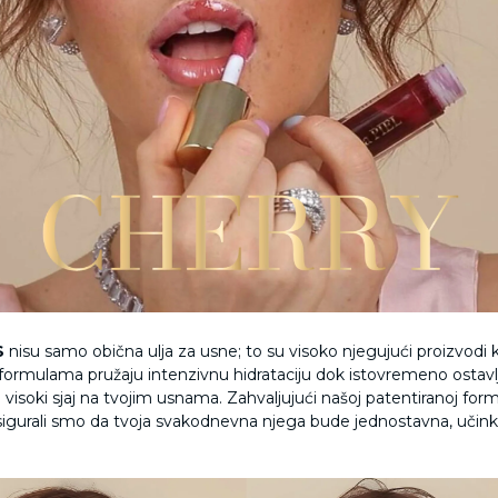
S
nisu samo obična ulja za usne; to su visoko njegujući proizvodi k
ormulama pružaju intenzivnu hidrataciju dok istovremeno ostavl
 visoki sjaj na tvojim usnama. Zahvaljujući našoj patentiranoj form
osigurali smo da tvoja svakodnevna njega bude jednostavna, učinko