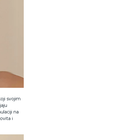
oji svojim
jaju
ulaciji na
vita i