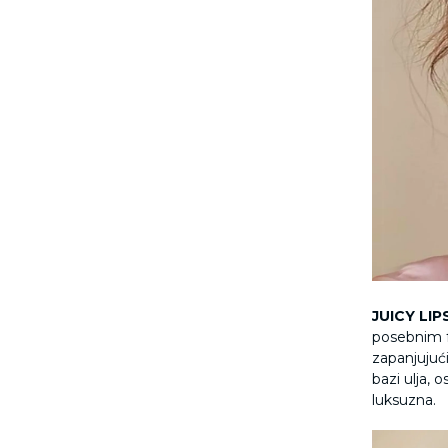
JUICY LIP
posebnim f
zapanjujući
bazi ulja, 
luksuzna.