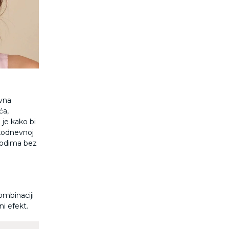
ivna
ća,
 je kako bi
akodnevnoj
zvodima bez
ombinaciji
jni efekt.