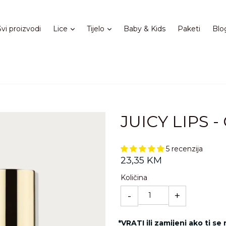
Proširi
Proširi
Svi proizvodi
Lice
Tijelo
Baby & Kids
Paketi
Blo
JUICY LIPS -
5 recenzija
Standardna
23,35 KM
cijena
Količina
-
+
*VRATI ili zamijeni ako ti se