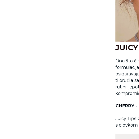
JUICY
Ono što či
formulacija
osiguravaju
ti pružila 
rutini ljep
kompromisa
CHERRY -
Juicy Lips 
s olovkom il