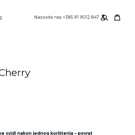
Pretraži
Košari
Košari
Prijavi se
Nazovite nas +385 91 9012 847
g
 Cherry
 ne svidi nakon jednog korištenja – povrat