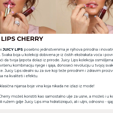
 LIPS
CHERRY
ni
JUICY LIPS
posebno jedinstvenima je njihova prirodna i inovat
. Svaka boja u kolekciji dobivena je iz čistih ekstrakata voća i povr
ći da tvoja ljepota dolazi iz prirode. Juicy Lips kolekcija osmišljena
savršenu kombinaciju njege i sjaja, donoseći revoluciju u tvojoj sv
ote. Juicy Lips idealni su za sve koji teže prirodnim i zdravim proi
 na kvaliteti i efektu.
klasična nijansa boje vina koja nikada ne izlazi iz mode!
Cherry možeš koristiti kao samostalno ulje za usne, a možeš i u k
i ružem gdje Juicy Lips ima hidratizirajući, ali i uljni, odnosno - sja