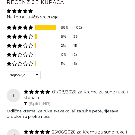
RECENZIJE KUPACA
(Carrot) Root Extract, Phenoxyethanol, Tocopheryl Acetate,
proizvodom. Jamstvo povrata novaca unutar 90 dana i
Upiti vezani za porudžbine i pitanja oko
Glyceryl Caprylate, Parfum / Fragrance.
besplatni povrati.
dostave:
support@mylapiel.ba
Na temelju 456 recenzija
Upiti za saradnje i općeniti upiti:
info@mylapiel.ba
88%
(402)
Broj telefona:
+385 91 9012 847
8%
(35)
2%
(11)
Radno vrijeme korisničke službe:
pon-pet 9-17h
0%
(2)
1%
(6)
Sort by
01/08/2026
Krema za suhe ruke i
T
stopala
T
(Split, HR)
Odlična krema! Za ruke svakako, ali za suhe pete, riješava
problem u preko noći.
25/06/2026
Krema za suhe ruke i