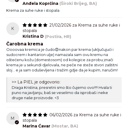
Anđela Koprčina
(Široki Brijeg, BA)
Krema za suhe ruke i stopala
21/02/2026
Krema za suhe ruke i
K
stopala
Kristina D
(Postira, HR)
Čarobna krema
Oooovaa kremica je čudo😍nakon par krema (uključujući i
sudocrem i kantarion ulje) namazala sam ovu kremu na
oštećenu kožu (domestosom) od kolegice za probu;znači
krema je u sekundi djelovala, ne peče ne steže stvori zaštitni
sloj .. e ja sam oduševljena i tražim gdje da je kupim, naručim!
>> La PIEL je odgovorio:
Draga Kristina, presretni smo što čujemo ovo!!!! Hvala ti
puno na javljanju, baš se veselimo da isprobaš i neke
druge naše proizvode. <3
06/02/2026
Krema za suhe ruke i
M
stopala
Marina Ćavar
(Mostar, BA)