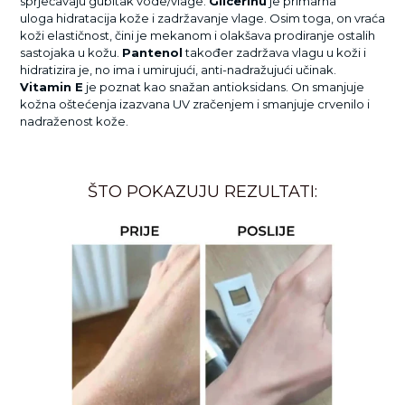
sprječavaju gubitak vode/vlage.
Glicerinu
je primarna
uloga
hidratacija kože i zadržavanje vlage. Osim toga, on vraća
koži elastičnost, čini je mekanom i olakšava prodiranje ostalih
sastojaka u kožu.
Pantenol
također zadržava vlagu u koži i
hidratizira je, no ima i umirujući, anti-nadražujući učinak.
Vitamin E
je poznat kao snažan antioksidans. On smanjuje
kožna oštećenja izazvana UV zračenjem i smanjuje crvenilo i
nadraženost kože.
ŠTO POKAZUJU REZULTATI: