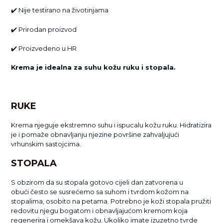
✔️
Nije testirano na životinjama
✔️
Prirodan proizvod
✔️
Proizvedeno u HR
Krema je idealna za suhu kožu ruku i stopala.
RUKE
Krema njeguje ekstremno suhu i ispucalu kožu ruku. Hidratizira
je i pomaže obnavljanju njezine površine zahvaljujući
vrhunskim sastojcima.
STOPALA
S obzirom da su stopala gotovo cijeli dan zatvorena u
obući često se susrećemo sa suhom i tvrdom kožom na
stopalima, osobito na petama. Potrebno je koži stopala pružiti
redovitu njegu bogatom i obnavljajućom kremom koja
regenerira i omekšava kožu. Ukoliko imate izuzetno tvrde