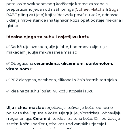
pete, osim svakodnevnog korištenja kreme za stopala,
preporučamo jedan od naših pilinga (
Coffee
,
Matcha
ili
Sugar
BABE piling za tijelo) koji skida tvrdu površinu kože, odnosno
uklanja mrtve stanice i na taj način koža opet postaje mekana i
glatka.
Idealna njega za suhu i osjetljivu kožu
✅ Sadrži ulje avokada, ulje jojobe, bademovo ulje, ulje
makadamije, ulje mrkve i shea maslac
✅ Obogaćena
ceramidima, glicerinom, pantenolom,
vitaminom E
✅ BEZ alergena, parabena, silikona i sličnih štetnih sastojaka
✅ Idealna
za
suhu i osjetljivu kožu stopala i ruku
Ulja i shea maslac
sprječavaju isušivanje kože, odnosno
pojavu suhe i ispucale kože. Njeguju je, hidratiziraju, obnavljaju
i regeneriraju.
Ceramidi
su ideali za suhu kožu. Oni održavaju
zaštitni kožnu barijeru, štite kožu od vanjskih utjecaja i