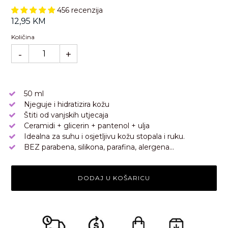
456 recenzija
Standardna
12,95 KM
cijena
Količina
-
+
50 ml
Njeguje i hidratizira kožu
Štiti od vanjskih utjecaja
Ceramidi + glicerin + pantenol + ulja
Idealna za suhu i osjetljivu kožu stopala i ruku.
BEZ parabena, silikona, parafina, alergena...
DODAJ U KOŠARICU