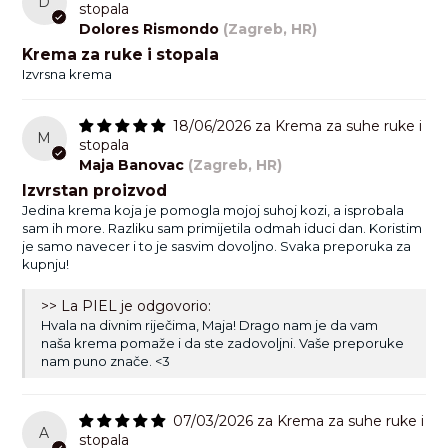
D
stopala
Dolores Rismondo
(Zagreb, HR)
Krema za ruke i stopala
Izvrsna krema
18/06/2026
Krema za suhe ruke i
M
stopala
Maja Banovac
(Zagreb, HR)
Izvrstan proizvod
Jedina krema koja je pomogla mojoj suhoj kozi, a isprobala
sam ih more. Razliku sam primijetila odmah iduci dan. Koristim
je samo navecer i to je sasvim dovoljno. Svaka preporuka za
kupnju!
>> La PIEL je odgovorio:
Hvala na divnim riječima, Maja! Drago nam je da vam
naša krema pomaže i da ste zadovoljni. Vaše preporuke
nam puno znače. <3
07/03/2026
Krema za suhe ruke i
A
stopala