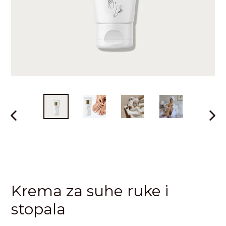
PRETHODNI
SLJE
SLAJD
SLAJ
Krema za suhe ruke i
stopala