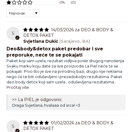
0%
(0)
Ingredients/Sastojci:
Sort by
AQUA, PEG-40 HYDROGENATED CASTOR OIL, POTASSIUM
PRIRODNI DEZODORANS & BODY MIST
ALUM, PARFUM, TRIETHYL CITRATE, BENZYL ALCOHOL, HEXYL
CINNAMAL, DEHYDROACETIC ACID, BENZYL SALICYLATE,
14/03/2026
DEO & BODY &
Na područje pazuha nanijeti dva do tri potiska iz daljine. Nakon
S
LINALOOL, CITRONELLOL, LIMONENE, COUMARIN, CINNAMYL
DETOX PAKET
brijanja pazuha, pričekati desetak minuta prije nanošenja kako
ALCOHOL, HYDROXYCITRONELLAL.
Svjetlana Dukić
(Sarajevo, BA)
bi se izbjegla potencijalna iritacija. Kao body mist, nanijeti po
Deo&body&detox paket predobar i sve
želji na tijelo.
preporuke, neće te se pokajati
Paket koji sam uzela, rezultati vidljiva posle drugog nanošenja.
CITRUS GLOW PRIRODNI DEZODORANS &
Svaku marku koju date za sve proizvode La Piel neće te se
BODY MIST
pokajati. Prvo što je sve na prirodnoj bazi, drugo nije reklama
nego će te biti oduševljeni i prezadoboljni rezultatima. Paket
Ingredients/Sastojci:
deo body detox koji sam uzela , oduševljena rezultatima...
Pročitaj više
AQUA, PEG-40 HYDROGENATED CASTOR OIL, POTASSIUM
ALUM, PARFUM, TRIETHYL CITRATE, BENZYL ALCOHOL,
>> La PIEL je odgovorio:
LIMONENE, LINALYL ACETATE, LINALOOL, CITRUS AURANTIUM
Draga Svjetlana, hvalaaa od srca! <3
PEEL OIL, GERANYL ACETATE, DEHYDROACETIC ACID,
TERPINEOL, POGOSTEMON CABLIN OIL,
HEXAMETHYLINDANOPYRAN, GERANIOL, CITRONELLOL,
01/02/2026
DEO & BODY &
EUGENOL, ALPHA-ISOMETHYL IONONE, BETA-
S
DETOX PAKET
CARYOPHYLLENE, PINENE.