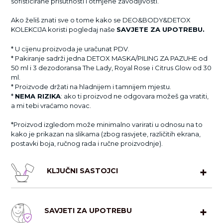
sofisticirane prisutnosti i otmjene zavodljivosti.
Ako želiš znati sve o tome kako se DEO&BODY&DETOX
KOLEKCIJA koristi pogledaj naše
SAVJETE ZA UPOTREBU.
* U cijenu proizvoda je uračunat PDV.
* Pakiranje sadrži jedna DETOX MASKA/PILING ZA PAZUHE od
50 ml i 3 dezodoransa The Lady, Royal Rose i Citrus Glow od 30
ml.
* Proizvode držati na hladnijem i tamnijem mjestu.
*
NEMA RIZIKA
: ako ti proizvod ne odgovara možeš ga vratiti,
a mi tebi vraćamo novac.
*Proizvod izgledom može minimalno varirati u odnosu na to
kako je prikazan na slikama (zbog rasvjete, različitih ekrana,
postavki boja, ručnog rada i ručne proizvodnje).
KLJUČNI SASTOJCI
DETOX MASKA/PILING ZA PAZUHE
SAVJETI ZA UPOTREBU