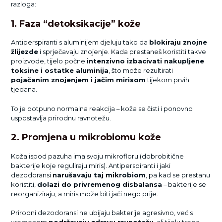
razloga:
1. Faza “detoksikacije” kože
Antiperspiranti s aluminijem djeluju tako da
blokiraju znojne
žlijezde
i sprječavaju znojenje. Kada prestaneš koristiti takve
proizvode, tijelo počne
intenzivno izbacivati nakupljene
toksine i ostatke aluminija
, što može rezultirati
pojačanim znojenjem i jačim mirisom
tijekom prvih
tjedana.
To je potpuno normalna reakcija – koža se čisti i ponovno
uspostavlja prirodnu ravnotežu.
2. Promjena u mikrobiomu kože
Koža ispod pazuha ima svoju mikrofloru (dobrobitične
bakterije koje reguliraju miris). Antiperspiranti i jaki
dezodoransi
narušavaju taj mikrobiom
, pa kad se prestanu
koristiti,
dolazi do privremenog disbalansa
– bakterije se
reorganiziraju, a miris može biti jači nego prije.
Prirodni dezodoransi ne ubijaju bakterije agresivno, već s