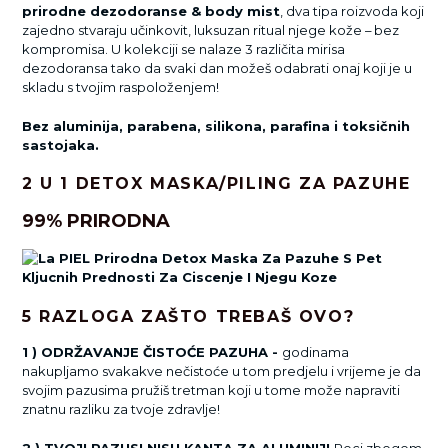
prirodne dezodoranse & body mist
, dva tipa roizvoda koji
zajedno stvaraju učinkovit, luksuzan ritual njege kože – bez
kompromisa. U kolekciji se nalaze 3 različita mirisa
dezodoransa tako da svaki dan možeš odabrati onaj koji je u
skladu s tvojim raspoloženjem!
Bez aluminija, parabena, silikona, parafina i toksičnih
sastojaka.
2 U 1 DETOX MASKA/PILING ZA PAZUHE
99% PRIRODNA
5 RAZLOGA ZAŠTO TREBAŠ OVO?
1 ) ODRŽAVANJE ČISTOĆE PAZUHA -
godinama
nakupljamo svakakve nečistoće u tom predjelu i vrijeme je da
svojim pazusima pružiš tretman koji u tome može napraviti
znatnu razliku za tvoje zdravlje!
2 ) TVOJI PAZUSI NISU KANTA ZA ALUMINIJ!
Reci zbogom