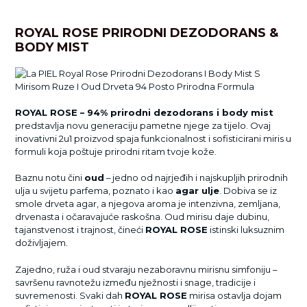
ROYAL ROSE PRIRODNI DEZODORANS &
BODY MIST
ROYAL ROSE – 94% prirodni dezodorans i body mist
predstavlja novu generaciju pametne njege za tijelo. Ovaj
inovativni 2u1 proizvod spaja funkcionalnost i sofisticirani miris u
formuli koja poštuje prirodni ritam tvoje kože.
Baznu notu čini
oud
– jedno od najrjeđih i najskupljih prirodnih
ulja u svijetu parfema, poznato i kao
agar ulje
. Dobiva se iz
smole drveta agar, a njegova aroma je intenzivna, zemljana,
drvenasta i očaravajuće raskošna. Oud mirisu daje dubinu,
tajanstvenost i trajnost, čineći
ROYAL ROSE
istinski luksuznim
doživljajem.
Zajedno, ruža i oud stvaraju nezaboravnu mirisnu simfoniju –
savršenu ravnotežu između nježnosti i snage, tradicije i
suvremenosti. Svaki dah
ROYAL ROSE
mirisa ostavlja dojam