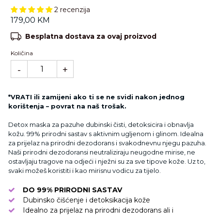
2 recenzija
Standardna
179,00 KM
cijena
Besplatna dostava za ovaj proizvod
Količina
-
+
*VRATI ili zamijeni ako ti se ne svidi nakon jednog
korištenja – povrat na naš trošak.
Detox maska za pazuhe dubinski čisti, detoksicira i obnavlja
kožu. 99% prirodni sastav s aktivnim ugljenom i glinom. Idealna
za prijelaz na prirodni dezodorans i svakodnevnu njegu pazuha.
Naši prirodni dezodoransi neutraliziraju neugodne mirise, ne
ostavljaju tragove na odjeći i nježni su za sve tipove kože. Uz to,
svaki možeš koristiti i kao mirisnu vodicu za tijelo.
DO 99% PRIRODNI SASTAV
Dubinsko čišćenje i detoksikacija kože
Idealno za prijelaz na prirodni dezodorans ali i