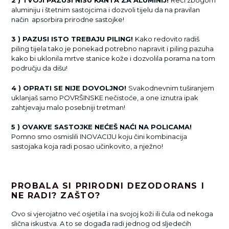
aluminiju i štetnim sastojcima i dozvoli tijelu da na pravilan
način apsorbira prirodne sastojke!
3 ) PAZUSI ISTO TREBAJU PILING!
Kako redovito radiš
piling tijela tako je ponekad potrebno napravit i piling pazuha
kako bi uklonila mrtve stanice kože i dozvolila porama na tom
području da dišu!
4 ) OPRATI SE NIJE DOVOLJNO!
Svakodnevnim tuširanjem
uklanjaš samo POVRŠINSKE nečistoće, a one iznutra ipak
zahtjevaju malo posebniji tretman!
5 ) OVAKVE SASTOJKE NEĆEŠ NAĆI NA POLICAMA!
Pomno smo osmislili INOVACIJU koju čini kombinacija
sastojaka koja radi posao učinkovito, a nježno!
PROBALA SI PRIRODNI DEZODORANS I
NE RADI? ZAŠTO?
Ovo si vjerojatno već osjetila i na svojoj koži ili čula od nekoga
slična iskustva. A to se događa radi jednog od sljedećih