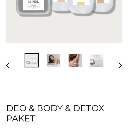
PRETHODNI
SLJE
SLAJD
SLAJ
DEO & BODY & DETOX
PAKET