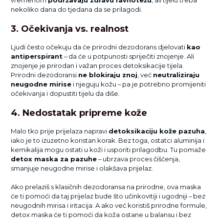
vremenom
podržavaju zdravu ravnotežu
, ali tijelu treba
nekoliko dana do tjedana da se prilagodi.
3. Očekivanja vs. realnost
Ljudi često očekuju da će prirodni dezodorans djelovati
kao
antiperspirant
– da će u potpunosti spriječiti znojenje. Ali
znojenje je prirodan i važan proces detoksikacije tijela.
Prirodni dezodoransi
ne blokiraju znoj
, već
neutraliziraju
neugodne mirise
i njeguju kožu – pa je potrebno promijeniti
očekivanja i dopustiti tijelu da diše.
4. Nedostatak pripreme kože
Malo tko prije prijelaza napravi
detoksikaciju kože pazuha
,
iako je to izuzetno koristan korak. Bez toga, ostatci aluminija i
kemikalija mogu ostati u koži i usporiti prilagodbu. Tu pomaže
detox maska za pazuhe
– ubrzava proces čišćenja,
smanjuje neugodne mirise i olakšava prijelaz.
Ako prelaziš s klasičnih dezodoransa na prirodne, ova maska
će ti pomoći da taj prijelaz bude što učinkovitiji i ugodniji – bez
neugodnih mirisa i iritacija. A ako već koristiš prirodne formule,
detox maska će ti pomoći da koža ostane u balansu i bez