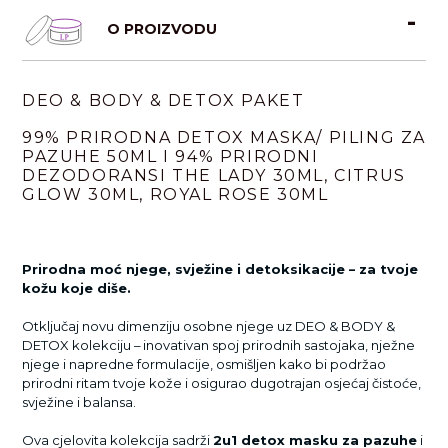
O PROIZVODU
DEO & BODY & DETOX PAKET
99% PRIRODNA DETOX MASKA/ PILING ZA
PAZUHE 50ML I 94% PRIRODNI
DEZODORANSI THE LADY 30ML, CITRUS
GLOW 30ML, ROYAL ROSE 30ML
Prirodna moć njege, svježine i detoksikacije – za tvoje
kožu koje diše.
Otključaj novu dimenziju osobne njege uz DEO & BODY &
DETOX kolekciju – inovativan spoj prirodnih sastojaka, nježne
njege i napredne formulacije, osmišljen kako bi podržao
prirodni ritam tvoje kože i osigurao dugotrajan osjećaj čistoće,
svježine i balansa.
Ova cjelovita kolekcija sadrži
2u1 detox masku za pazuhe
i