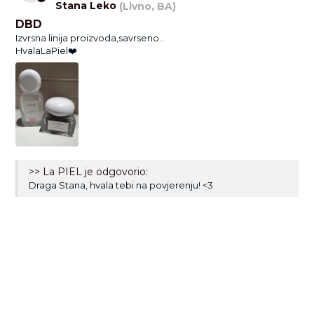
Stana Leko
(Livno, BA)
DBD
Izvrsna linija proizvoda,savrseno..
HvalaLaPiel❤️
>> La PIEL je odgovorio:
Draga Stana, hvala tebi na povjerenju! <3