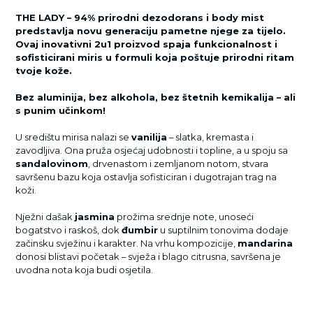
THE LADY – 94% prirodni dezodorans i body mist
predstavlja novu generaciju pametne njege za tijelo.
Ovaj inovativni 2u1 proizvod spaja funkcionalnost i
sofisticirani miris u formuli koja poštuje prirodni ritam
tvoje kože.
Bez aluminija, bez alkohola, bez štetnih kemikalija – ali
s punim učinkom!
U središtu mirisa nalazi se
vanilija
– slatka, kremasta i
zavodljiva. Ona pruža osjećaj udobnosti i topline, a u spoju sa
sandalovinom
, drvenastom i zemljanom notom, stvara
savršenu bazu koja ostavlja sofisticiran i dugotrajan trag na
koži.
Nježni dašak
jasmina
prožima srednje note, unoseći
bogatstvo i raskoš, dok
đumbir
u suptilnim tonovima dodaje
začinsku svježinu i karakter. Na vrhu kompozicije,
mandarina
donosi blistavi početak – svježa i blago citrusna, savršena je
uvodna nota koja budi osjetila.