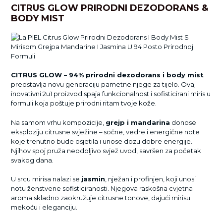
CITRUS GLOW PRIRODNI DEZODORANS &
BODY MIST
CITRUS GLOW – 94% prirodni dezodorans i body mist
predstavlja novu generaciju pametne njege za tijelo. Ovaj
inovativni 2u1 proizvod spaja funkcionalnost i sofisticirani miris u
formuli koja poštuje prirodni ritam tvoje kože.
Na samom vrhu kompozicije,
grejp i mandarina
donose
eksploziju citrusne svježine – sočne, vedre i energične note
koje trenutno bude osjetila i unose dozu dobre energije.
Njihov spoj pruža neodoljivo svjež uvod, savršen za početak
svakog dana.
U srcu mirisa nalazi se
jasmin
, nježan i profinjen, koji unosi
notu ženstvene sofisticiranosti. Njegova raskošna cvjetna
aroma skladno zaokružuje citrusne tonove, dajući mirisu
mekoću i eleganciju.