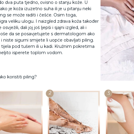
do dva puta tjedno, ovisno o stanju kože. U
ko je koža izuzetno suha ili je u pitanju neki
ling se može raditi i češće. Osim toga,
gra veliku ulogu. I naizgled zdrava koža također
ežili, dali joj još ljepši i sjajni izgled, ali i
lo loše da se posavjetujete s dermatologom ako
iste sigurni smijete li uopće obavljati piling.
g tijela pod tušem ili u kadi. Kružnim pokretima
meljito isperete toplom vodom.
ko koristiti piling?