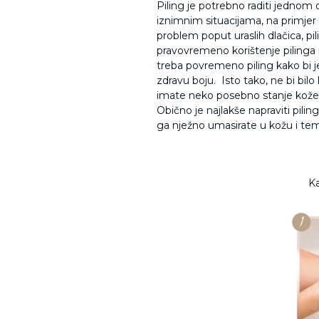
Piling je potrebno raditi jednom 
iznimnim situacijama, na primjer a
problem poput uraslih dlačica, pi
pravovremeno korištenje pilinga i
treba povremeno piling kako bi je osvj
zdravu boju.
Isto tako, ne bi bi
imate neko posebno stanje kože i n
Obično je najlakše napraviti pilin
ga nježno umasirate u kožu i te
Ka