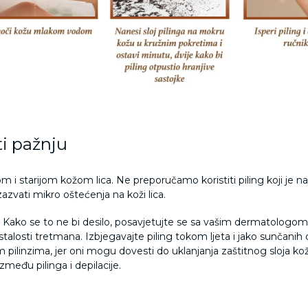
ti pažnju
m i starijom kožom lica. Ne preporučamo koristiti piling koji je nam
zazvati mikro oštećenja na koži lica.
om. Kako se to ne bi desilo, posavjetujte se sa vašim dermatologom 
stalosti tretmana. Izbjegavajte piling tokom ljeta i jako sunčanih
ilinzima, jer oni mogu dovesti do uklanjanja zaštitnog sloja kože
zmeđu pilinga i depilacije.