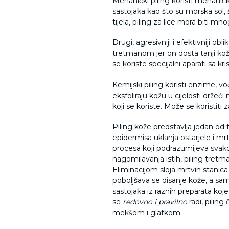
Mehanički piling koristi mehaničk
sastojaka kao što su morska sol, 
tijela, piling za lice mora biti m
Drugi, agresivniji i efektivniji o
tretmanom jer on dosta tanji kožu
se koriste specijalni aparati sa k
Kemijski piling koristi enzime, v
eksfoliraju kožu u cijelosti držeći
koji se koriste. Može se koristiti za
Piling kože predstavlja jedan od 
epidermisa uklanja ostarjele i m
procesa koji podrazumijeva sva
nagomilavanja istih, piling tretm
Eliminacijom sloja mrtvih stanic
poboljšava se disanje kože, a sam
sastojaka iz raznih preparata ko
se
redovno i pravilno
radi, piling č
mekšom i glatkom.