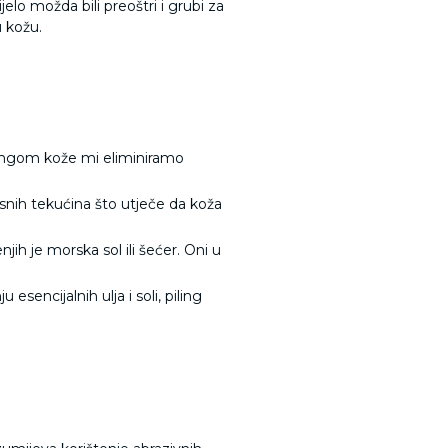
ijelo možda bili preoštri i grubi za
u kožu.
ilingom kože mi eliminiramo
elesnih tekućina što utječe da koža
njih je morska sol ili šećer. Oni u
esencijalnih ulja i soli, piling