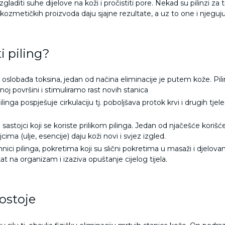
zgladiti suhe dijelove na koži i pročistiti pore. Nekad su pilinzi za t
kozmetičkih proizvoda daju sjajne rezultate, a uz to one i njeguj
i piling?
 oslobađa toksina, jedan od načina eliminacije je putem kože. P
noj površini i stimuliramo rast novih stanica
pilinga pospješuje cirkulaciju tj. poboljšava protok krvi i drugih tj
i sastojci koji se koriste prilikom pilinga. Jedan od njačešće korišće
ima (ulje, esencije) daju koži novi i svjez izgled.
nici pilinga, pokretima koji su slični pokretima u masaži i djelovanju 
at na organizam i izaziva opuštanje cijelog tijela.
postoje