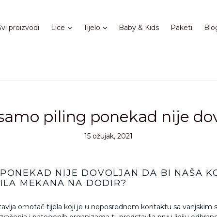
Proširi
Proširi
Svi proizvodi
Lice
Tijelo
Baby & Kids
Paketi
Blo
samo piling ponekad nije do
15 ožujak, 2021
 PONEKAD NIJE DOVOLJAN DA BI NAŠA K
BILA MEKANA NA DODIR?
tavlja omotač tijela koji je u neposrednom kontaktu sa vanjskim sv
ačenja i patogenih organizama tj. predstavlja prvu liniju odbrane 