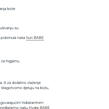
anja kože
ušivanju su:
e pobrinula naša
Sun BABE
 za higijenu..
eva. A za dodatno vlaženje
blagotvorno djeluju na kožu,
odgovarajućim hidratantnim
žu predlažemo našu
Hydra BABE