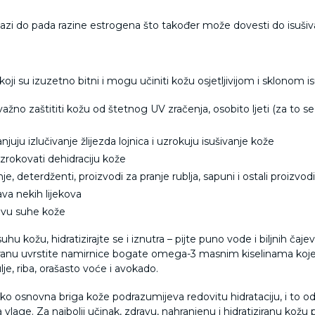
azi do pada razine estrogena što također može dovesti do isušiv
su izuzetno bitni i mogu učiniti kožu osjetljivijom i sklonom is
ažno zaštititi kožu od štetnog UV zračenja, osobito ljeti (za to s
uju izlučivanje žlijezda lojnica i uzrokuju isušivanje kože
zrokovati dehidraciju kože
e, deterdženti, proizvodi za pranje rublja, sapuni i ostali proizvodi
va nekih lijekova
javu suhe kože
uhu kožu, hidratizirajte se i iznutra – pijte puno vode i biljnih čaj
anu uvrstite namirnice bogate omega-3 masnim kiselinama koje 
je, riba, orašasto voće i avokado.
ko osnovna briga kože podrazumijeva redovitu hidrataciju, i to 
 vlage. Za najbolji učinak, zdravu, nahranjenu i hidratiziranu ko