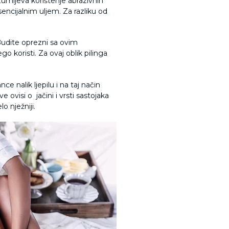
azumijeva korištenje abrazivnih
encijalnim uljem. Za razliku od
 Budite oprezni sa ovim
 koristi. Za ovaj oblik pilinga
e nalik ljepilu i na taj način
e ovisi o jačini i vrsti sastojaka
lo nježniji.