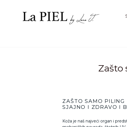
Preskoči
na
sadržaj.
Zašto 
ZAŠTO SAMO PILING
SJAJNO I ZDRAVO I 
Koža je naš najveći organ i preds
mehaničkih povreda, štetnih UV zr