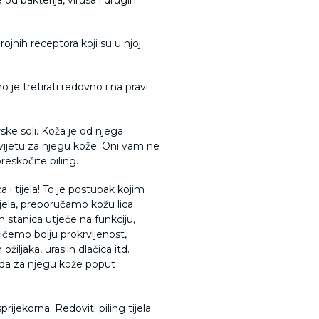
ojnih receptora koji su u njoj
e tretirati redovno i na pravi
ke soli.
Koža je od njega
svijetu za njegu kože. Oni vam ne
reskočite piling.
 i tijela! To je postupak kojim
ijela, preporučamo kožu lica
h stanica utječe na funkciju,
ičemo bolju prokrvljenost,
iljaka, uraslih dlačica itd.
voda za njegu kože poput
rijekorna. Redoviti piling tijela