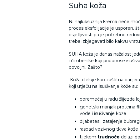
Suha koža
Ni najluksuznija krema neće moći i
proces eksfolijacije je usporen, 
osjetljivosti pa je potrebno redov
treba izbjegavati bilo kakvu vrstu
SUHA koža je danas nažalost jed
i čimbenike koji pridonose isušiva
dovoljni. Zašto?
Koža djeluje kao zaštitna barij
koji utječu na isušivanje kože su:
poremećaj u radu žlijezda loj
genetski manjak proteina fil
vode i isušivanje kože
dijabetes i zatajenje bubr
raspad vezivnog tkiva kože
tijekom
trudnoće
dolazi do 