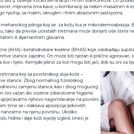
u silu tj. obavlja fizičku eliminaciju mrtvih stanica kože. On podr
šećer, mljevena zrna kave, u kombinaciji sa nekim masažnim ili es
nogo nježniji, sa malim, okruglim i finim abrazivnim sastojcima.
blik mehanickog pilinga koji se za kožu lica je mikrodermoabrazija.
, tako da previše učestalih tretmana može donijeti više štete nego
ristalnim ili dijamantnim glavama.
oćne (AHA) i betahidroksne kiseline (BHAS) koje oslobađaju supstanc
 mrtve stanice zajedno. On može biti nježan ili prilično agresivan, sv
 lice i tijelo. Kemijski pilinzi za lice mogu biti jači, dok su oni za tije
tretmana koji sa površinskog sloja kože –
rtve stanice. Zbog normalnog fiziološkog
kodnevnu zamjenu stanica, kao i zbog mogućeg
an čini važan dio osobne zdravstvene higijene.
a sprječavamo njihovo nagomilavanje na površini,
im time se i olakšava apsorpcija ljekovitih
je nanosimo na njenu površinu. Ukoliko
isti, hidrira i daje koži svježiji izgled, čineći je