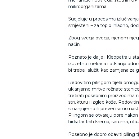
mikroorganizama.
Sudjeluje u procesima izlučivanja
smješteni – za toplo, hladno, dodir,
Zbog svega ovoga, njenom njegova
način.
Poznato je da je i Kleopatra u st
izuzetno mekana i otklanja odumrl
bi trebali služiti kao zamjena za 
Redovitim pilingom tijela omogućav
uklanjamo mrtve rožnate stanice 
tretirati posebnim proizvodima na
strukturu i izgled kože. Redovi
smanjujemo ili preveniramo nastaja
Pilingom se otvaraju pore nakon 
hidratantnih krema, seruma, ulja
Posebno je dobro obaviti piling ti