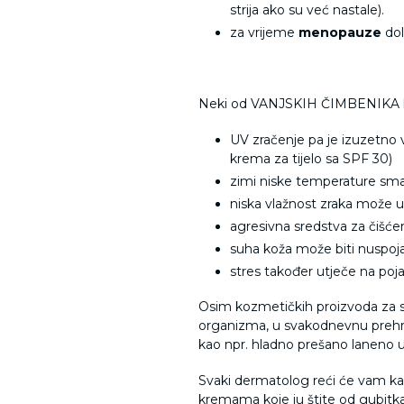
strija ako su već nastale).
za vrijeme
menopauze
dol
Neki od VANJSKIH ČIMBENIKA koji 
UV zračenje pa je izuzetno v
krema za tijelo sa SPF 30)
zimi niske temperature smanj
niska vlažnost zraka može u
agresivna sredstva za čišćenj
suha koža može biti nuspoja
stres također utječe na po
Osim kozmetičk
ih proizvoda za s
organizma, u svakodnevnu prehr
kao npr. hladno prešano laneno ul
Svaki dermatolog reći će vam ka
kremama koje ju štite od gubitka