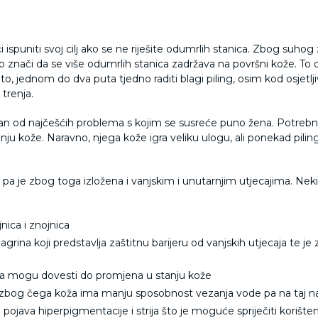
spuniti svoj cilj ako se ne riješite odumrlih stanica. Zbog suhog z
što znači da se više odumrlih stanica zadržava na površni kože. To 
ito, jednom do dva puta tjedno raditi blagi piling, osim kod osjetl
 trenja.
an od najčešćih problema s kojim se susreće puno žena. Potrebn
nju kože. Naravno, njega kože igra veliku ulogu, ali ponekad piling 
era pa je zbog toga izložena i vanjskim i unutarnjim utjecajim
nica i znojnica
agrina koji predstavlja zaštitnu barijeru od vanjskih utjecaja te j
ega mogu dovesti do promjena u stanju kože
 zbog čega koža ima manju sposobnost vezanja vode pa na taj na
pojava hiperpigmentacije i strija što je moguće spriječiti korištenje