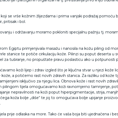
 koji se vrše kožnim žlijezdama i prima vanjski podražaj pomoću br
 pritisak i bol.
nju i održavanju moramo pokloniti specijalnu pažnju tj. moramo j
arom Egiptu primjenjivala masažu i nanosila na kožu piling od mors
e stanice te potiče cirkulaciju kože. Pilinzi su poput deserta u 
gel za tuširanje, no propuštate pravu poslasticu ako u potpunosti p
amo koži lijep i zdrav izgled što je ključna stvar u njezi kože lica
kože, a potičemo rast novih zdravih stanica. Za razliku od kože t
mijenjeni isključivo za njegu lica. Obnova kože i rast novih zdravi
tim pilingom tijela omogućavamo koži ravnomjerno tamnjenje, pot
nje nepravilnosti na koži poput hiperpigmentacije, strija, manjih ož
čega koža bolje „diše“ te joj to omogućava bolje upijanje proiz
…
jela prije odlaska na more. Tako će vaša boja biti ujednačena i besp