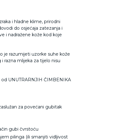
raka i hladne klime, prirodni
dovodi do osjećaja zatezanja i
jive i nadražene kože kod koje
o je razumijeti uzorke suhe kože
i razna mlijeka za tijelo nisu
a. Neki od UNUTRARNJIH ČIMBENIKA
e zaslužan za povećani gubitak
čin gubi čvrstoću
m pilinga (ili smanjiti vidljivost