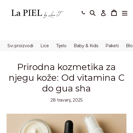
Preskoči
na
Pretraži
Košaric
Košaric
pro
Prijavi se
sadržaj.
Svi proizvodi
Lice
Tijelo
Baby & Kids
Paketi
Bl
Prirodna kozmetika za
njegu kože: Od vitamina C
do gua sha
28 travanj, 2025