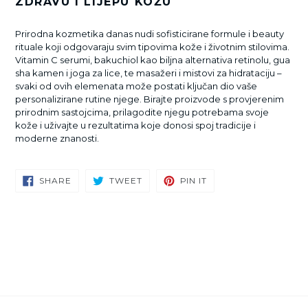
ZDRAVU I LIJEPU KOŽU
Prirodna kozmetika danas nudi sofisticirane formule i beauty
rituale koji odgovaraju svim tipovima kože i životnim stilovima.
Vitamin C serumi, bakuchiol kao biljna alternativa retinolu, gua
sha kamen i joga za lice, te masažeri i mistovi za hidrataciju –
svaki od ovih elemenata može postati ključan dio vaše
personalizirane rutine njege. Birajte proizvode s provjerenim
prirodnim sastojcima, prilagodite njegu potrebama svoje
kože i uživajte u rezultatima koje donosi spoj tradicije i
moderne znanosti.
SHARE
TWEET
PIN
SHARE
TWEET
PIN IT
ON
ON
ON
FACEBOOK
TWITTER
PINTEREST