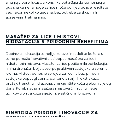
smanjuju bore. Iskustva korisnika potvrđuju da kombinacija
gua sha kamena i joge za lice može donijeti vidljive rezultate
već nakon nekoliko tjedana, bez potrebe za skupim ili
agresivnim tretmanima.
MASAŽER ZA LICE I MISTOVI:
HIDRATACIJA S PRIRODNIM BENEFITIMA
Dubinska hidratacija temelj je zdrave i mladolike kože, a u
tome pomažu inovativni alati poput masažera za lice i
hidratantnih mistova. Masažer za lice potiče mikrocirkulaciju,
limfnu drenažu i bolju apsorpciju aktivnih sastojaka iz seruma i
krema. Mistovi, odnosno sprejevi za lice na bazi prirodnih
sastojaka poput glicerina, pantenola i biljnih ekstrakata,
pružaju trenutnu hidrataciju, umiruju i štite kožu tijekom cijelog
dana. Kombinacija masažera i mistova čini rutinu njege
učinkovitijom, a kožu svježom, elastičnom i blistavom.
SINERGIJA PRIRODE I INOVACIJE ZA