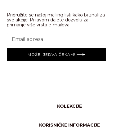
Pridružite se našoj mailing listi kako bi znali za
sve akcije! Prijavom dajete dozvolu za
primanje više vrsta e-mailova.
MOŽE, JEDVA ČEKAM!
KOLEKCIJE
Svi proizvodi
Njega tijela
KORISNIČKE INFORMACIJE
Shimmer/glow
Česta pitanja
Rekviziti