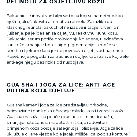
RETINOLU ZA OSJETLJIVU KOŽU
Bakuchiol je inovativan biljni sastojak koji se nametnuo kao
nježna, ali učinkovita alternativa retinolu. Za razliku od
klasičnog retinola, bakuchiol ne izaziva iritacije, crvenilo ni
ljuštenje, pa je idealan za osjetljivu, reaktivnu i suhu kožu.
Bakuchiol serum potiče proizvodnju kolagena, ujednačava
ton kože, smanjuje bore i hiperpigmentacije, a može se
koristiti i tijekom dana jer ne povećava osjetljivost na sunce.
Posebno je pogodan za trudnice i dojilje, kao i za sve koji žele
anti-age njegu bez rizika od nuspojava.
GUA SHA I JOGA ZA LICE: ANTI-AGE
RUTINA KOJA DJELUJE
Gua sha kamen i joga za lice predstavljaju prirodne,
neinvazivne tehnike za očuvanje mladolikosti i zdravlja kože.
Gua sha masaža lica potiče cirkulaciju, limfnu drenažu,
smanjuje natečenost i napetost mišića, a redovitom
primjenom koža postaje zategnutija i blistavija. Joga za lice
uključuje ciljane vježbe koje jačaju mišiće lica, podižu konture i