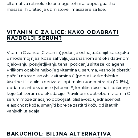
alternativa retinolu, do anti-age tehnika poput gua sha
masaže i hidratacije uz mistove i masažere za lice.
VITAMIN C ZA LICE: KAKO ODABRATI
NAJBOLJI SERUM?
Vitamin C za lice (C vitamin) jedan je od najtraženijih sastojaka
u modernoj njezi kože zahvaljujući snažnom antioksidativnom
djelovanju, posvjetljivanju tena i poticanju sinteze kolagena.
Prilikom odabira najboljeg vitamina C seruma, važno je obratiti
pažnju na stabilan oblik vitamina C (poput L-askorbinske
kiseline ili stabilnih derivata), optimalnu koncentraciju (10-15%),
dodatne antioksidanse (vitamin E, ferulična kiselina) i pakiranje
koje štiti serum od oksidacije. Pravilnom upotrebom vitamin C
serum može značajno poboljšati blistavost, ujednačenost i
elastičnost kože, smanjiti bore te zaštititi kožu od štetnih
vanjskih utjecaja.
BAKUCHIOL: BILJNA ALTERNATIVA