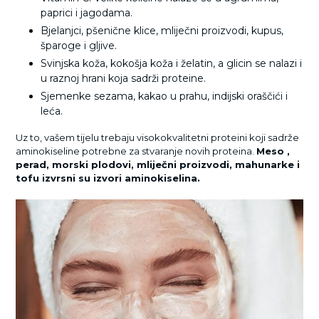
paprici i jagodama.
Bjelanjci, pšenične klice, mliječni proizvodi, kupus,
šparoge i gljive.
Svinjska koža, kokošja koža i želatin, a glicin se nalazi i
u raznoj hrani koja sadrži proteine.
Sjemenke sezama, kakao u prahu, indijski oraščići i
leća.
Uz to, vašem tijelu trebaju visokokvalitetni proteini koji sadrže
aminokiseline potrebne za stvaranje novih proteina.
Meso ,
perad, morski plodovi, mliječni proizvodi, mahunarke i
tofu izvrsni su izvori aminokiselina.