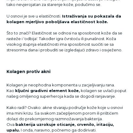
tako nevjerojatan za starenje kože, podučimo se.
U osnovi je sve u elastičnosti.
Istraživanja su pokazala da
kolagen mjerljivo poboljšava elastičnost kože.
Što to znači? Elastičnost se odnosi na sposobnost kože da se
rasteže i 'odbija'. Također igra čvrstoću ili punašnost. Koža
visokog stupnja elastičnosti ima sposobnost suočiti se sa
stresorima dana i probuditi se izgledajući zdravo i osvježeno.
Kolagen protiv akni
Kolagen je neophodna komponenta u zacjeljivanju rana.
Kao
ključni gradivni element kože,
kolagen se uvlači poput
našeg omiljenog superheroja kada se dogodi ranjavanje.
Kako radi? Ovako: akne stvaraju područje kože koje u osnovi
ima mini krizu. Sa svakom začepljenom porom ili prištićem
dolazi do prekomjernog razmnožavanja bakterija.
Ova
bakterija uzrokuje oticanje, crvenilo, iritaciju,
upalu.
I onda, naravno, počnemo ga dodirivati.