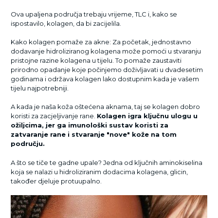
Ova upaljena područja trebaju vrijeme, TLC i, kako se
ispostavilo, kolagen, da bi zacijelila.
Kako kolagen pomaže za akne: Za početak, jednostavno
dodavanje hidroliziranog kolagena može pomoći u stvaranju
pristojne razine kolagena u tijelu. To pomaže zaustaviti
prirodno opadanje koje počinjemo doživljavati u dvadesetim
godinama i održava kolagen lako dostupnim kada je vašem
tijelu najpotrebniji.
A kada je naša koža oštećena aknama, taj se kolagen dobro
koristi za zacjeljivanje rane.
Kolagen igra ključnu ulogu u
ožiljcima, jer ga imunološki sustav koristi za
zatvaranje rane i stvaranje "nove" kože na tom
području.
A što se tiče te gadne upale? Jedna od ključnih aminokiselina
koja se nalazi u hidroliziranim dodacima kolagena, glicin,
također djeluje protuupalno.