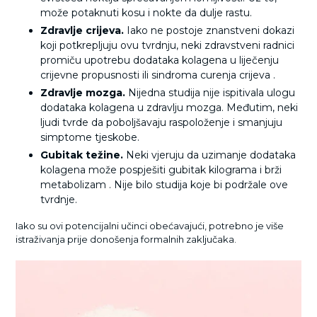
može potaknuti kosu i nokte da dulje rastu.
Zdravlje crijeva.
Iako ne postoje znanstveni dokazi
koji potkrepljuju ovu tvrdnju, neki zdravstveni radnici
promiču upotrebu dodataka kolagena u liječenju
crijevne propusnosti ili sindroma curenja crijeva .
Zdravlje mozga.
Nijedna studija nije ispitivala ulogu
dodataka kolagena u zdravlju mozga. Međutim, neki
ljudi tvrde da poboljšavaju raspoloženje i smanjuju
simptome tjeskobe.
Gubitak težine.
Neki vjeruju da uzimanje dodataka
kolagena može pospješiti gubitak kilograma i brži
metabolizam . Nije bilo studija koje bi podržale ove
tvrdnje.
Iako su ovi potencijalni učinci obećavajući, potrebno je više
istraživanja prije donošenja formalnih zaključaka.