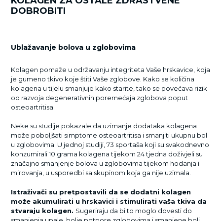
KOLAGEN ZA OSTALE ZDRASTVENE
DOBROBITI
Ublažavanje bolova u zglobovima
Kolagen pomaže u održavanju integriteta Vaše hrskavice, koja
je gumeno tkivo koje štiti Vaše zglobove. Kako se količina
kolagena u tijelu smanjuje kako starite, tako se povećava rizik
od razvoja degenerativnih poremećaja zglobova poput
osteoartritisa.
Neke su studije pokazale da uzimanje dodataka kolagena
može poboljšati simptome osteoartritisa i smanjiti ukupnu bol
u zglobovima. U jednoj studiji, 73 sportaša koji su svakodnevno
konzumirali 10 grama kolagena tijekom 24 tjedna doživjeli su
značajno smanjenje bolova u zglobovima tijekom hodanja i
mirovanja, u usporedbi sa skupinom koja ga nije uzimala.
Istraživači su pretpostavili da se dodatni kolagen
može akumulirati u hrskavici i stimulirati vaša tkiva da
stvaraju kolagen.
Sugeriraju da bi to moglo dovesti do
smanjenja upale, bolje potpore zglobovima i smanjene boli.