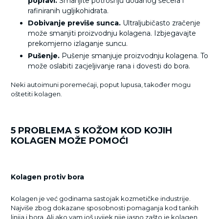
popravi.
Smanjite potrošnju dodanog šećera i
rafiniranih ugljikohidrata.
Dobivanje previše sunca.
Ultraljubičasto zračenje
može smanjiti proizvodnju kolagena. Izbjegavajte
prekomjerno izlaganje suncu.
Pušenje.
Pušenje smanjuje proizvodnju kolagena. To
može oslabiti zacjeljivanje rana i dovesti do bora.
Neki autoimuni poremećaji, poput lupusa, također mogu
oštetiti kolagen.
5 PROBLEMA S KOŽOM KOD KOJIH
KOLAGEN MOŽE POMOĆI
Kolagen protiv bora
Kolagen je već godinama sastojak kozmetičke industrije.
Najviše zbog dokazane sposobnosti pomaganja kod tankih
linija i bora. Ali ako vam još uvijek nije jasno zašto je kolagen