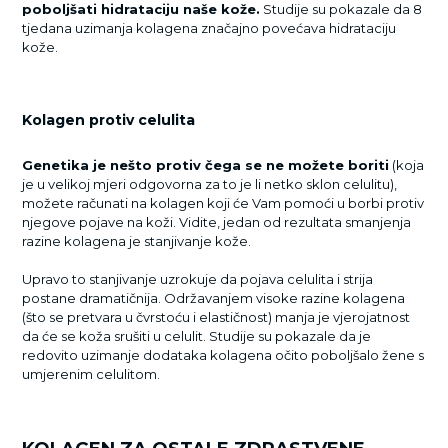
poboljšati hidrataciju naše kože.
Studije su pokazale da 8
tjedana uzimanja kolagena značajno povećava hidrataciju
kože.
Kolagen protiv celulita
Genetika je nešto protiv čega se ne možete boriti
(koja
je u velikoj mjeri odgovorna za to je li netko sklon celulitu),
možete računati na kolagen koji će Vam pomoći u borbi protiv
njegove pojave na koži. Vidite, jedan od rezultata smanjenja
razine kolagena je stanjivanje kože.
Upravo to stanjivanje uzrokuje da pojava celulita i strija
postane dramatičnija. Održavanjem visoke razine kolagena
(što se pretvara u čvrstoću i elastičnost) manja je vjerojatnost
da će se koža srušiti u celulit. Studije su pokazale da je
redovito uzimanje dodataka kolagena očito poboljšalo žene s
umjerenim celulitom.