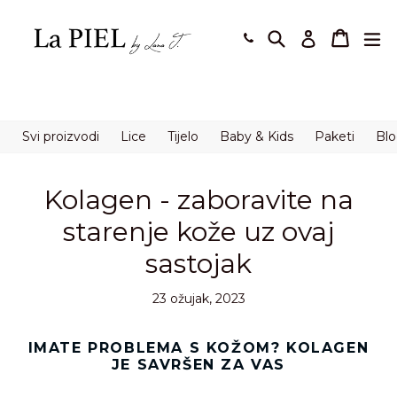
Preskoči
na
Pretraži
Košaric
Košaric
pro
Prijavi se
sadržaj.
Svi proizvodi
Lice
Tijelo
Baby & Kids
Paketi
Bl
Kolagen - zaboravite na
starenje kože uz ovaj
sastojak
23 ožujak, 2023
IMATE PROBLEMA S KOŽOM? KOLAGEN
JE SAVRŠEN ZA VAS