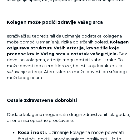
Kolagen može podići zdravlje Vašeg srca
Istraživači su teoretizirali da uzimanje dodataka kolagena
može pomoći u smanjenju rizika od srčanih bolesti.
Kolagen
osigurava strukturu Vaših arterija, krvne žile koje
prenose krv iz Vašeg srca u ostatak vašeg tijela.
Bez
dovoljno kolagena, arterije mogu postati slabe i krhke. To
može dovesti do ateroskleroze, bolesti koju karakterizira
sužavanje arterija. Ateroskleroza može dovesti do srčanog i
moždanog udara.
Ostale zdravstvene dobrobiti
Dodaci kolagenu mogu imati i drugih zdravstvenih blagodati,
ali one nisu opsežno proučavane.
Kosa i nokti.
Uzimanje kolagena može povećati
čvrstoću noktiju sprečavanjem lomljivosti. Uz to,