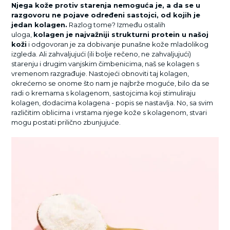
Njega kože protiv starenja nemoguća je, a da se u
razgovoru ne pojave određeni sastojci, od kojih je
jedan kolagen.
Razlog tome? Između ostalih
uloga,
kolagen je najvažniji strukturni protein u našoj
koži
i odgovoran je za dobivanje punašne kože mladolikog
izgleda. Ali zahvaljujući (ili bolje rečeno, ne zahvaljujući)
starenju i drugim vanjskim čimbenicima, naš se kolagen s
vremenom razgrađuje. Nastojeći obnoviti taj kolagen,
okrećemo se onome što nam je najbrže moguće, bilo da se
radi o kremama s kolagenom, sastojcima koji stimuliraju
kolagen, dodacima kolagena - popis se nastavlja. No, sa svim
različitim oblicima i vrstama njege kože s kolagenom, stvari
mogu postati prilično zbunjujuće.