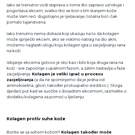
Iako se trenutno vodi rasprava o tome što zapravo uzrokuje i
pogoršava ekcem, svatko tko se bori s tim stanjem kože
može Vam reći: dugotrajno je rješavanje, totalna bol i čak
pomalo tajanstvena.
Iako trenutno nema dokaza koji ukazuju na to da kolagen
može spriječiti ekcem, ako se vratimo natrag na dio akni,
možemo naglasiti ulogu koju kolagen igra u zacjeljivanju rana
na koži.
Izbijanje ekcema gotovo je isto kao i bilo koja druga rana na
koži - sve započinje s upalnom fazom, a zatim nastavlja u faze
zacjeljivanja.
Kolagen je veliki igrač u procesu
zacjeljivanja
(a da ne spominjemo da je jedna od
aminokiselina, glicin, također protuupalno sredstvo ). Stoga
sljedeći put kad se suočite s dosadnim ekcemom, razmislite o
dodatku kolagena za pomoć u liječenju.
Kolagen protiv suhe kože
Borite se sa suhom kožom?
Kolagen također može