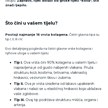
okupu.
Zapravo, riječ dolazi od grčke riječi "kólla", što
znači ljepilo.
Što čini u vašem tijelu?
Postoji najmanje 16 vrsta kolagena.
Četiri glavna tipa su
tip I, II, III i IV.
Evo detaljnijeg pogleda na četiri glavne vrste kolagena i
njihove uloge u vašem tijelu:
Tip I.
Ova vrsta čini 90% kolagena u vašem tijelu i
napravljena je od gusto nabijenih vlakana. Pruža
strukturu koži, kostima, tetivama, vlaknastoj
hrskavici, vezivnom tkivu i zubima.
Tip II.
Ova je vrsta izrađena od labavo upakiranih
vlakana i nalazi se u elastičnoj hrskavici koja ublažava
vaše zglobove.
Tip III.
Ovaj tip podržava strukturu mišića, organa i
arterija.