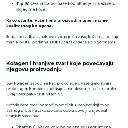
Tip IV.
Ova vrsta pomaže kod filtracije i nalazi se u
slojevima kože.
Kako starite, Vaše tijelo proizvodi manje i manje
kvalitetnog kolagena.
Jedan od vidljivih znakova ovoga je na vašoj koži koja postaje
manje čvrsta i podatna. Hrskavica također slabi s godinama.
Kolagen i hranjive tvari koje povećavaju
njegovu proizvodnju
Sav kolagen započinje kao prokolagen. Vaše tijelo stvara
prokolagen kombinirajući dvije aminokiseline - glicin i prolin.
Ovaj postupak koristi vitamin C.
Možda ćete moći pomoći svom tijelu u proizvodnji ovog
važnog proteina tako što ćete dobiti dovoljno sljedećih
hranjivih sastojaka:
Vitamin C. Velike količine nalaze se u agrumima,