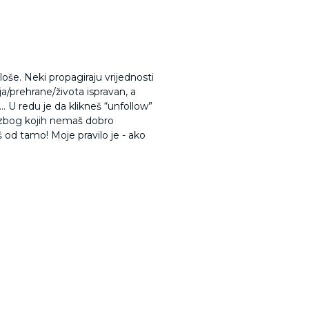
oše. Neki propagiraju vrijednosti
ja/prehrane/života ispravan, a
 U redu je da klikneš “unfollow”
u, zbog kojih nemaš dobro
š od tamo! Moje pravilo je - ako