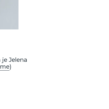
 je Jelena
.me
)