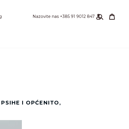
Pretraži
Košari
Košari
Prijavi se
Nazovite nas +385 91 9012 847
g
 PSIHE I OPĆENITO,