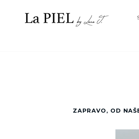
Preskoči
na
sadržaj.
ZAPRAVO, OD NAŠEG