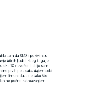
atila sam da SMS i pozivi nisu
je bitnih ljudi. I zbog toga je
nu oko 10 navečer. I dalje sam
line prvih pola sata, dajem sebi
ijem limunadu, a ne tako što
am dan ne počne zatrpavanjem