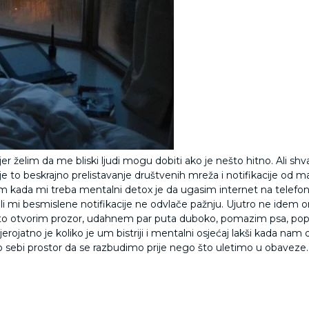
er želim da me bliski ljudi mogu dobiti ako je nešto hitno. Ali shv
 to beskrajno prelistavanje društvenih mreža i notifikacije od man
dim kada mi treba mentalni detox je da ugasim internet na telefo
i mi besmislene notifikacije ne odvlače pažnju. Ujutro ne idem on
što otvorim prozor, udahnem par puta duboko, pomazim psa, pop
erojatno je koliko je um bistriji i mentalni osjećaj lakši kada n
sebi prostor da se razbudimo prije nego što uletimo u obaveze.