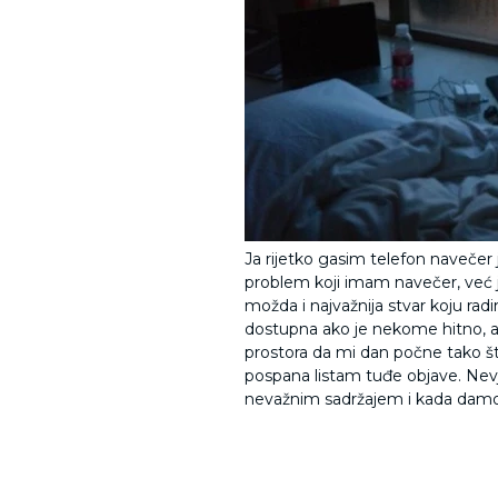
Ja rijetko gasim telefon navečer j
problem koji imam navečer, već je
možda i najvažnija stvar koju ra
dostupna ako je nekome hitno, al
prostora da mi dan počne tako 
pospana listam tuđe objave. Nevj
nevažnim sadržajem i kada damo 