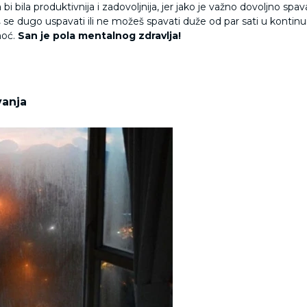
 bila produktivnija i zadovoljnija, jer jako je važno dovoljno spa
se dugo uspavati ili ne možeš spavati duže od par sati u kontinui
moć.
San je pola mentalnog zdravlja!
vanja