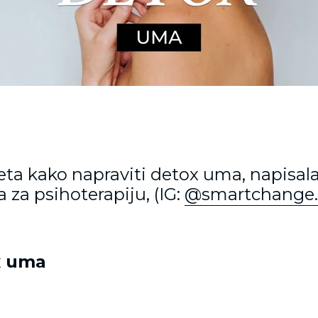
eta kako napraviti detox uma, napisala
 za psihoterapiju, (IG:
@smartchange
x uma