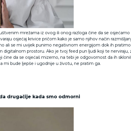
 društvenim mrežama iz ovog ili onog razloga čine da se osjećamo l
varaju osjećaj krivice pričom kako je samo njihov način razmišljan
no ali se mi uvijek punimo negativnom energijom dok ih pratimo...
vom digitalnom prostoru. Ako je tvoj feed pun ljudi koji te nerviraj
oji čine da se osjećaš mizerno, na tebi je odgovornost da ih skloni
 mi bude ljepše i ugodnije u životu, ne pratim ga.
gleda drugačije kada smo odmorni