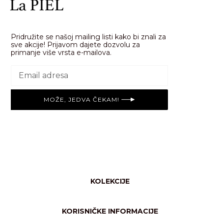
Pridružite se našoj mailing listi kako bi znali za
sve akcije! Prijavom dajete dozvolu za
primanje više vrsta e-mailova.
MOŽE, JEDVA ČEKAM!
KOLEKCIJE
Svi proizvodi
Njega tijela
KORISNIČKE INFORMACIJE
Shimmer/glow