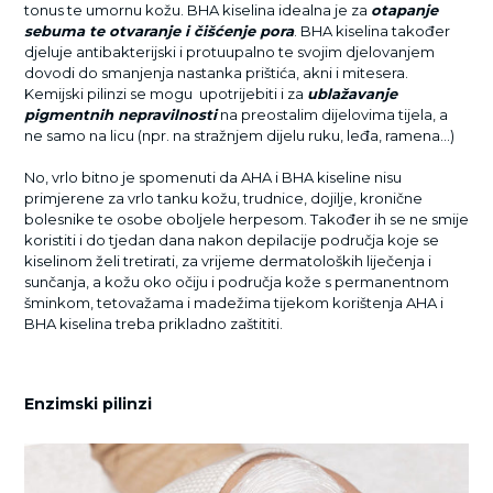
tonus te umornu kožu. BHA kiselina idealna je za
otapanje
sebuma te otvaranje i čišćenje pora
. BHA kiselina također
djeluje antibakterijski i protuupalno te svojim djelovanjem
dovodi do smanjenja nastanka prištića, akni i mitesera.
Kemijski pilinzi se mogu upotrijebiti i za
ublažavanje
pigmentnih nepravilnosti
na preostalim dijelovima tijela, a
ne samo na licu (npr. na stražnjem dijelu ruku, leđa, ramena…)
No, vrlo bitno je spomenuti da AHA i BHA kiseline nisu
primjerene za vrlo tanku kožu, trudnice, dojilje, kronične
bolesnike te osobe oboljele herpesom. Također ih se ne smije
koristiti i do tjedan dana nakon depilacije područja koje se
kiselinom želi tretirati, za vrijeme dermatoloških liječenja i
sunčanja, a kožu oko očiju i područja kože s permanentnom
šminkom, tetovažama i madežima tijekom korištenja AHA i
BHA kiselina treba prikladno zaštititi.
Enzimski pilinzi