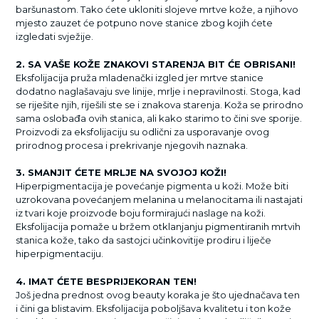
baršunastom. Tako ćete ukloniti slojeve mrtve kože, a njihovo
mjesto zauzet će potpuno nove stanice zbog kojih ćete
izgledati svježije.
2. SA VAŠE KOŽE ZNAKOVI STARENJA BIT ĆE OBRISANI!
Eksfolijacija pruža mladenački izgled jer mrtve stanice
dodatno naglašavaju sve linije, mrlje i nepravilnosti. Stoga, kad
se riješite njih, riješili ste se i znakova starenja. Koža se prirodno
sama oslobađa ovih stanica, ali kako starimo to čini sve sporije.
Proizvodi za eksfolijaciju su odlični za usporavanje ovog
prirodnog procesa i prekrivanje njegovih naznaka.
3. SMANJIT ĆETE MRLJE NA SVOJOJ KOŽI!
Hiperpigmentacija je povećanje pigmenta u koži. Može biti
uzrokovana povećanjem melanina u melanocitama ili nastajati
iz tvari koje proizvode boju formirajući naslage na koži.
Eksfolijacija pomaže u bržem otklanjanju pigmentiranih mrtvih
stanica kože, tako da sastojci učinkovitije prodiru i liječe
hiperpigmentaciju.
4. IMAT ĆETE BESPRIJEKORAN TEN!
Još jedna prednost ovog beauty koraka je što ujednačava ten
i čini ga blistavim. Eksfolijacija poboljšava kvalitetu i ton kože