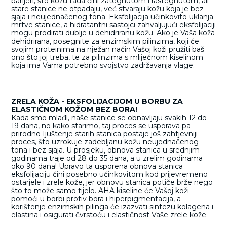
barijeri, što kožu tada čini zategnutom i rastegnutom, ali
stare stanice ne otpadaju, već stvaraju kožu koja je bez
sjaja i neujednačenog tona. Eksfolijacija učinkovito uklanja
mrtve stanice, a hidratantni sastojci zahvaljujući eksfolijaciji
mogu prodirati dublje u dehidriranu kožu. Ako je Vaša koža
dehidrirana, posegnite za enzimskim pilinzima, koji će
svojim proteinima na nježan način Vašoj koži pružiti baš
ono što joj treba, te za pilinzima s mliječnom kiselinom
koja ima Vama potrebno svojstvo zadržavanja vlage.
ZRELA KOŽA - EKSFOLIJACIJOM U BORBU ZA
ELASTIČNOM KOŽOM BEZ BORA!
Kada smo mlađi, naše stanice se obnavljaju svakih 12 do
19 dana, no kako starimo, taj proces se usporava pa
prirodno Ijuštenje starih stanica postaje još zahtjevniji
proces, što uzrokuje zadebljanu kožu neujednačenog
tona i bez sjaja. U prosjeku, obnova stanica u srednjim
godinama traje od 28 do 35 dana, a u zrelim godinama
oko 90 dana! Upravo ta usporena obnova stanica
eksfolijaciju čini posebno učinkovitom kod prijevremeno
ostarjele i zrele kože, jer obnovu stanica potiče brže nego
što to može samo tijelo. AHA kiseline će Vašoj koži
pomoći u borbi protiv bora i hiperpigmentacija, a
korištenje enzimskih pilinga će izazvati sintezu kolagena i
elastina i osigurati čvrstoću i elastičnost Vaše zrele kože.