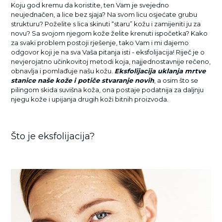
Koju god kremu da koristite, ten Vam je svejedno
neujednačen, a lice bez sjaja? Na svom licu osjećate grubu
strukturu? Poželite s lica skinuti “staru” kožu i zamijeniti ju za
novu? Sa svojom njegom kože želite krenuti ispočetka? Kako
za svaki problem postoji rješenje, tako Vam i mi dajemo
odgovor koji je na sva Vaša pitanja isti - eksfolijacija! Riječ je o
nevjerojatno učinkovitoj metodi koja, najjednostavnije rečeno,
obnavlja i pomlađuje našu kožu.
Eksfolijacija uklanja mrtve
stanice naše kože i potiče stvaranje novih
, a osim što se
pilingom skida suvišna koža, ona postaje podatnija za daljnju
njegu kože i upijanja drugih koži bitnih proizvoda.
Što je eksfolijacija?