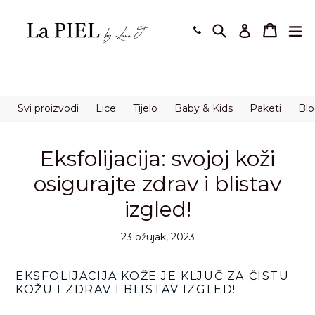
Preskoči
na
Pretraži
Košaric
Košaric
pro
Prijavi se
sadržaj.
Svi proizvodi
Lice
Tijelo
Baby & Kids
Paketi
Bl
Eksfolijacija: svojoj koži
osigurajte zdrav i blistav
izgled!
23 ožujak, 2023
EKSFOLIJACIJA KOŽE JE KLJUČ ZA ČISTU
KOŽU I ZDRAV I BLISTAV IZGLED!