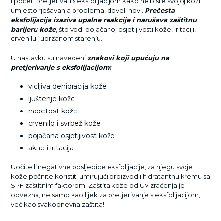
i početi pretjerivati s eksfolijacijom kako ne biste svojoj koži
umjesto rješavanja problema, doveli novi.
Prečesta
eksfolijacija izaziva upalne reakcije i narušava zaštitnu
barijeru kože
, što vodi pojačanoj osjetljivosti kože, iritaciji,
crvenilu i ubrzanom starenju.
U nastavku su navedeni
znakovi koji upućuju na
pretjerivanje s eksfolijacijom:
vidljiva dehidracija kože
ljuštenje kože
napetost kože
crvenilo i svrbež kože
pojačana osjetljivost kože
akne i iritacija
Uočite li negativne posljedice eksfolijacije, za njegu svoje
kože počnite koristiti umirujući proizvod i hidratantnu kremu sa
SPF zaštitnim faktorom. Zaštita kože od UV zračenja je
obvezna, ne samo kao lijek za pretjerivanje s eksfolijacijom,
već kao svakodnevna zaštita!