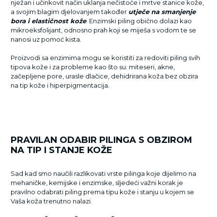
nježan i učinkovit način uklanja nečistoće i mrtve stanice kože,
a svojim blagim djelovanjem također
utječe na smanjenje
bora i elastičnost kože
. Enzimski piling obično dolazi kao
mikroeksfolijant, odnosno prah koji se miješa s vodom te se
nanosi uz pomoć kista.
Proizvodi sa enzimima mogu se koristiti za redoviti piling svih
tipova kože i za probleme kao što su: miteseri, akne,
začepljene pore, urasle dlačice, dehidrirana koža bez obzira
na tip kože i hiperpigmentacija.
PRAVILAN ODABIR PILINGA S OBZIROM
NA TIP I STANJE KOŽE
Sad kad smo naučili razlikovati vrste pilinga koje dijelimo na
mehaničke, kemijske i enzimske, sljedeći važni korak je
pravilno odabrati piling prema tipu kože i stanju u kojem se
Vaša koža trenutno nalazi.