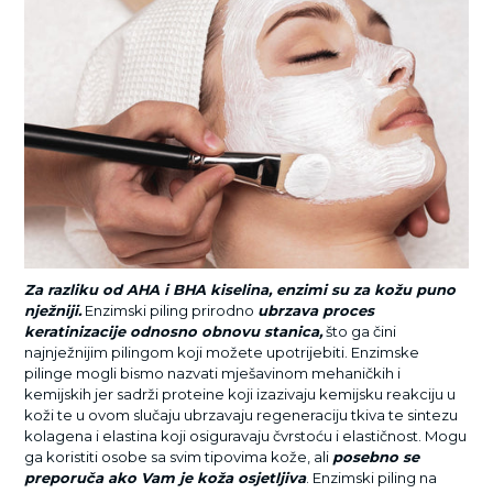
Za razliku od AHA i BHA kiselina, enzimi su za kožu puno
nježniji.
Enzimski piling prirodno
ubrzava proces
keratinizacije odnosno obnovu stanica,
što ga čini
najnježnijim pilingom koji možete upotrijebiti. Enzimske
pilinge mogli bismo nazvati mješavinom mehaničkih i
kemijskih jer sadrži proteine koji izazivaju kemijsku reakciju u
koži te u ovom slučaju ubrzavaju regeneraciju tkiva te sintezu
kolagena i elastina koji osiguravaju čvrstoću i elastičnost. Mogu
ga koristiti osobe sa svim tipovima kože, ali
posebno se
preporuča ako Vam je koža osjetljiva
.
Enzimski piling
na