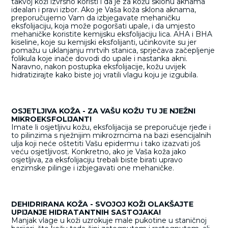
takvoj koži izvrsno koristi i da je za kožu sklonu aknama
idealan i pravi izbor. Ako je Vaša koža sklona aknama,
preporučujemo Vam da izbjegavate mehaničku
eksfolijaciju, koja može pogoršati upale, i da umjesto
mehaničke koristite kemijsku eksfolijaciju lica. AHA i BHA
kiseline, koje su kemijski eksfolijanti, učinkovite su jer
pomažu u uklanjanju mrtvih stanica, sprječava začepljenje
folikula koje inače dovodi do upale i nastanka akni.
Naravno, nakon postupka eksfolijacije, kožu uvijek
hidratizirajte kako biste joj vratili vlagu koju je izgubila.
OSJETLJIVA KOŽA - ZA VAŠU KOŽU TU JE NJEŽNI
MIKROEKSFOLIJANT!
Imate li osjetljivu kožu, eksfolijacija se preporučuje rjeđe i
to pilinzima s nježnijim mikrozrncima na bazi esencijalnih
ulja koji neće oštetiti Vašu epidermu i tako izazvati još
veću osjetljivost. Konkretno, ako je Vaša koža jako
osjetljiva, za eksfolijaciju trebali biste birati upravo
enzimske pilinge i izbjegavati one mehaničke.
DEHIDRIRANA KOŽA - SVOJOJ KOŽI OLAKŠAJTE
UPIJANJE HIDRATANTNIH SASTOJAKA!
Manjak vlage u koži uzrokuje male pukotine u staničnoj