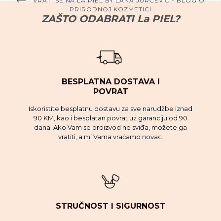
VRATI SE NA LA PIEL BY LANA JURČEVIĆ - BLOG O
PRIRODNOJ KOZMETICI
ZAŠTO ODABRATI La PIEL?
BESPLATNA DOSTAVA I
POVRAT
Iskoristite besplatnu dostavu za sve narudžbe iznad
90 KM, kao i besplatan povrat uz garanciju od 90
dana. Ako Vam se proizvod ne sviđa, možete ga
vratiti, a mi Vama vraćamo novac.
STRUČNOST I SIGURNOST