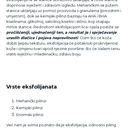
doprinose svježem i zdravom izgledu. Mehaničkim se putem
stanice uklanjaju uz pomoć proizvoda s granulama (prirodnim i
umjetnim), dok se kemijski pilinzi baziraju na AHA i BHA
kiselinama, glikolnoj, salicilnoj kiselini i slično, koji otapaju
mrtve stanice. Redovitom eksfolijacijom lica i tijela postiže se
pročišćeniji, ujednačeniji ten, a rezultat je i sprječavanje
uraslih dlačica i pojava nepravilnosti
. Osim što će koža
dobiti ljepšu teksturu, eksfolijacija će potaknuti prokrvljenost
kože i izmjenu tvari ispod njezine površine, što će Vašem tenu
vratiti svježinu i mladenačku, zdravu boju.
Vrste eksfolijanata
Mehanički pilinzi
Kemijski pilinzi
Enzimski pilinzi
Već nam je svima poznato da je eksfolijacija, odnosno piling,