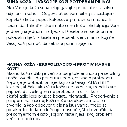
SUHA KOŽA - I VAŠOJ JE KOŽI POTREBAN PILING!
Ako Vam je koža suha, izbjegavajte preparate s visokim
udjelom alkohola. Odgovarat će vam piling sa sastojcima
koji vlaže kožu, poput kokosovog ulja, shea maslaca ili
ceramida. Također, ako imate suhu kožu, eksfolijacija Vam
je dovoljna jednom na tjedan. Posebno su se dobrima
pokazali mliječna kiselina i preparati s enzimima, koji će
Vašoj koži pomoći da zablista punim sjajem.
MASNA KOŽA - EKSFOLIJACIJOM PROTIV MASNE
KOŽE!
Masnu kožu odlikuje veći stupanj tolerantnosti pa se piling
može izvoditi i do pet puta tjedno, ovisno o proizvodu.
Najbolje je potražiti pilinge koji sadržavaju AHA i BHA
kiseline, ali čak i ako Vaša koža nije osjetljiva, trebali biste
pripaziti da s pilingom ne pretjerate i da nakon
eksfolijacije koži pružite bogatu hidrataciju. Pretjerivanje s
pilingom na masnoj koži može uzrokovati iritacije i
crvenilo, a kao odgovor tijela na isušivanje, može se
potaknuti i dodatno lučenje masnoće, što bi značilo da
prekomjernom eksfolijacijom niste riješili svoj problem,
već ste dobili novi.