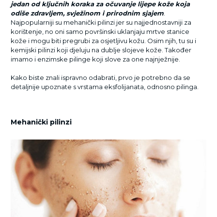
jedan od ključnih koraka za očuvanje lijepe kože koja
odiše zdravljem, svježinom i prirodnim sjajem
.
Najpopularniji su mehanički pilinzi jer su najjednostavniji za
korištenje, no oni samo površinski uklanjaju mrtve stanice
kože i mogu biti pregrubi za osjetljivu kožu. Osim njih, tu su i
kemijski pilinzi koji djeluju na dublje slojeve kože. Također
imamo i enzimske pilinge koji slove za one najnježnije.
Kako biste znali ispravno odabrati, prvo je potrebno da se
detaljnije upoznate s vrstama eksfolijanata, odnosno pilinga.
Mehanički pilinzi