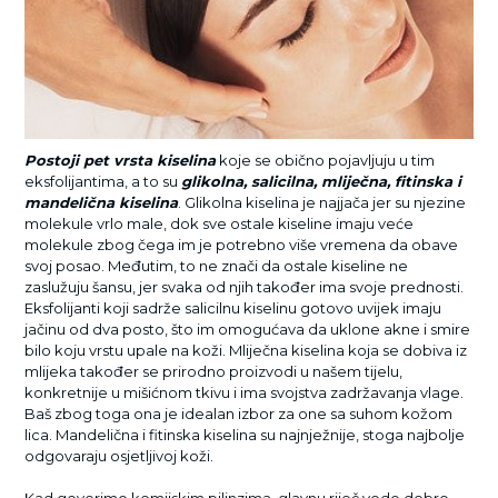
Postoji pet vrsta kiselina
koje se obično pojavljuju u tim
eksfolijantima, a to su
glikolna, salicilna, mliječna, fitinska i
mandelična kiselina
. Glikolna kiselina je najjača jer su njezine
molekule vrlo male, dok sve ostale kiseline imaju veće
molekule zbog čega im je potrebno više vremena da obave
svoj posao. Međutim, to ne znači da ostale kiseline ne
zaslužuju šansu, jer svaka od njih također ima svoje prednosti.
Eksfolijanti koji sadrže salicilnu kiselinu gotovo uvijek imaju
jačinu od dva posto, što im omogućava da uklone akne i smire
bilo koju vrstu upale na koži. Mliječna kiselina koja se dobiva iz
mlijeka također se prirodno proizvodi u našem tijelu,
konkretnije u mišićnom tkivu i ima svojstva zadržavanja vlage.
Baš zbog toga ona je idealan izbor za one sa suhom kožom
lica. Mandelična i fitinska kiselina su najnježnije, stoga najbolje
odgovaraju osjetljivoj koži.