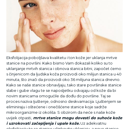
Eksfolijacija poboljšava kvalitetu i ton kože jer uklanja mrtve
stanice na površini. Kako bismo Vam dokazali koliko su to
uklanjanje mrtvih stanica i obnova stanica bitni, započet ćemo
s činjenicom da ljudska koža proizvodi oko milijun stanica u 40
minuta, što znači da proizvodi oko 36 milijuna stanica dnevno.
Kako se naše stanice obnavljaju, tako stare površinske stanice
slabe i gube vlagu te se naposljetku odvajaju od kože da bi
novim stanicama omogućile da dođu do površine. Taj se
proces naziva Ijuštenje, odnosno deskvamacija. Ljuštenjem se
eliminiraju i oštećene i onečišćene stanice koje sadrže
mikroorganizme iz okoliša. S obzirom da neće s naše kože
uvijek otpasti,
mrtve stanice mogu dovesti do suhoće kože
i uzrokovati začepljenja i upale kože.
Uz adekvatnu
eksfolijaciju te se stanice učinkovito uklanjaju, a nove stanice