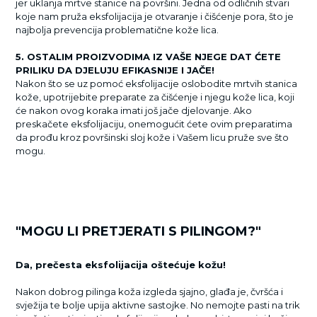
jer uklanja mrtve stanice na površini. Jedna od odličnih stvari
koje nam pruža eksfolijacija je otvaranje i čišćenje pora, što je
najbolja prevencija problematične kože lica.
5. OSTALIM PROIZVODIMA IZ VAŠE NJEGE DAT ĆETE
PRILIKU DA DJELUJU EFIKASNIJE I JAČE!
Nakon što se uz pomoć eksfolijacije oslobodite mrtvih stanica
kože, upotrijebite preparate za čišćenje i njegu kože lica, koji
će nakon ovog koraka imati još jače djelovanje. Ako
preskačete eksfolijaciju, onemogućit ćete ovim preparatima
da prođu kroz površinski sloj kože i Vašem licu pruže sve što
mogu.
"MOGU LI PRETJERATI S PILINGOM?"
Da, prečesta eksfolijacija oštećuje kožu!
Nakon dobrog pilinga koža izgleda sjajno, glađa je, čvršća i
svježija te bolje upija aktivne sastojke. No nemojte pasti na trik