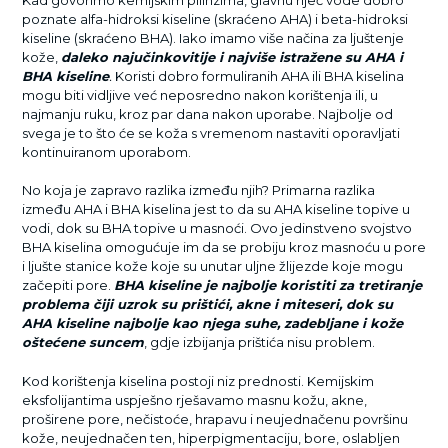
Kad govorimo kemijskim pilinzima, glavnu riječ vode dobro
poznate alfa-hidroksi kiseline (skraćeno AHA) i beta-hidroksi
kiseline (skraćeno BHA). Iako imamo više načina za ljuštenje
kože,
daleko najučinkovitije i najviše istražene su AHA i
BHA kiseline
.
Koristi dobro formuliranih AHA ili BHA kiselina
mogu biti vidljive već neposredno nakon korištenja ili, u
najmanju ruku, kroz par dana nakon uporabe. Najbolje od
svega je to što će se koža s vremenom nastaviti oporavljati
kontinuiranom uporabom.
No koja je zapravo razlika između njih? Primarna razlika
između AHA i BHA kiselina jest to da su AHA kiseline topive u
vodi, dok su BHA topive u masnoći. Ovo jedinstveno svojstvo
BHA kiselina omogućuje im da se probiju kroz masnoću u pore
i ljušte stanice kože koje su unutar uljne žlijezde koje mogu
začepiti pore.
BHA kiseline je najbolje koristiti za tretiranje
problema čiji uzrok su prištići, akne i miteseri, dok su
AHA kiseline najbolje kao njega suhe, zadebljane i kože
oštećene suncem
, gdje izbijanja prištića nisu problem.
Kod korištenja kiselina postoji niz prednosti. Kemijskim
eksfolijantima uspješno rješavamo masnu kožu, akne,
proširene pore, nečistoće, hrapavu i neujednačenu površinu
kože, neujednačen ten, hiperpigmentaciju, bore, oslabljen