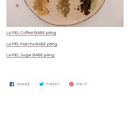
La PIEL Coffee BABE piling
La PIEL Matcha BABE piling
La PIEL Sugar BABE piling
SHARE
TWEET
PIN
SHARE
TWEET
PIN IT
ON
ON
ON
FACEBOOK
TWITTER
PINTEREST