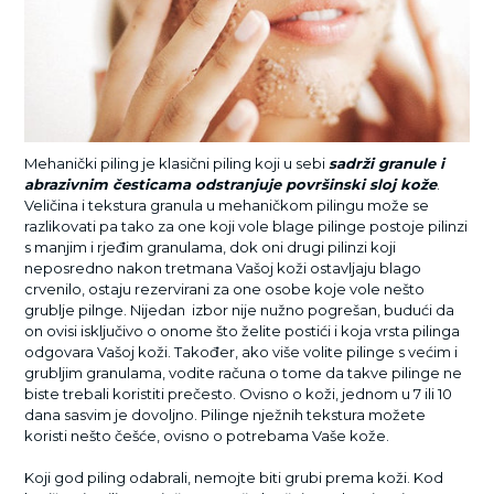
Mehanički piling je klasični piling koji u sebi
sadrži granule i
abrazivnim česticama odstranjuje površinski sloj kože
.
Veličina i tekstura granula u mehaničkom pilingu može se
razlikovati pa tako za one koji vole blage pilinge postoje pilinzi
s manjim i rjeđim granulama, dok oni drugi pilinzi koji
neposredno nakon tretmana Vašoj koži ostavljaju blago
crvenilo, ostaju rezervirani za one osobe koje vole nešto
grublje pilnge. Nijedan izbor nije nužno pogrešan, budući da
on ovisi isključivo o onome što želite postići i koja vrsta pilinga
odgovara Vašoj koži. Također, ako više volite pilinge s većim i
grubljim granulama, vodite računa o tome da takve pilinge ne
biste trebali koristiti prečesto. Ovisno o koži, jednom u 7 ili 10
dana sasvim je dovoljno. Pilinge nježnih tekstura možete
koristi nešto češće, ovisno o potrebama Vaše kože.
Koji god piling odabrali, nemojte biti grubi prema koži. Kod