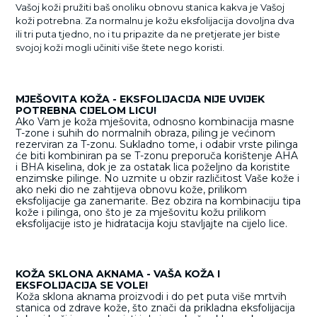
Vašoj koži pružiti baš onoliku obnovu stanica kakva je Vašoj
koži potrebna. Za normalnu je kožu eksfolijacija dovoljna dva
ili tri puta tjedno, no i tu pripazite da ne pretjerate jer biste
svojoj koži mogli učiniti više štete nego koristi.
MJEŠOVITA KOŽA - EKSFOLIJACIJA NIJE UVIJEK
POTREBNA CIJELOM LICU!
Ako Vam je koža mješovita, odnosno kombinacija masne
T-zone i suhih do normalnih obraza, piling je većinom
rezerviran za T-zonu. Sukladno tome, i odabir vrste pilinga
će biti kombiniran pa se T-zonu preporuča korištenje AHA
i BHA kiselina, dok je za ostatak lica poželjno da koristite
enzimske pilinge. No uzmite u obzir različitost Vaše kože i
ako neki dio ne zahtijeva obnovu kože, prilikom
eksfolijacije ga zanemarite. Bez obzira na kombinaciju tipa
kože i pilinga, ono što je za mješovitu kožu prilikom
eksfolijacije isto je hidratacija koju stavljajte na cijelo lice.
KOŽA SKLONA AKNAMA - VAŠA KOŽA I
EKSFOLIJACIJA SE VOLE!
Koža sklona aknama proizvodi i do pet puta više mrtvih
stanica od zdrave kože, što znači da prikladna eksfolijacija